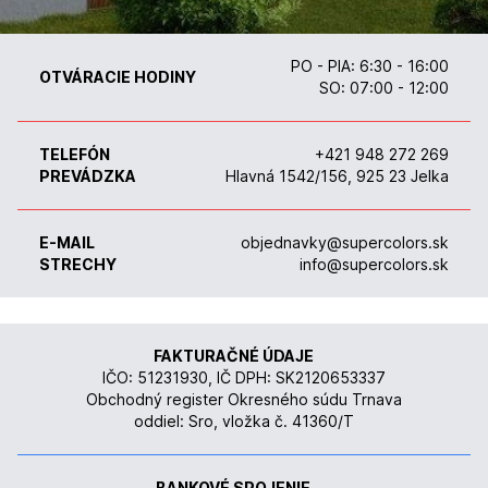
PO - PIA: 6:30 - 16:00
OTVÁRACIE HODINY
SO: 07:00 - 12:00
TELEFÓN
+421 948 272 269
PREVÁDZKA
Hlavná 1542/156, 925 23 Jelka
E-MAIL
objednavky@supercolors.sk
STRECHY
info@supercolors.sk
FAKTURAČNÉ ÚDAJE
IČO: 51231930, IČ DPH: SK2120653337
Obchodný register Okresného súdu Trnava
oddiel: Sro, vložka č. 41360/T
BANKOVÉ SPOJENIE