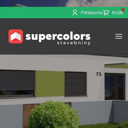
WS_OK_8.3.8
0
Prihlásenie
Košík