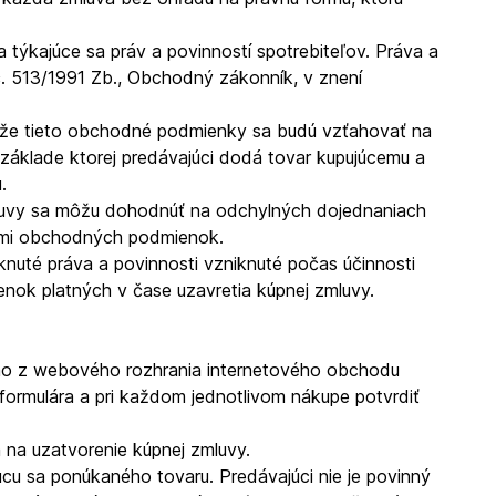
 týkajúce sa práv a povinností spotrebiteľov. Práva a
č. 513/1991 Zb., Obchodný zákonník, v znení
m, že tieto obchodné podmienky sa budú vzťahovať na
 základe ktorej predávajúci dodá tovar kupujúcemu a
.
zmluvy sa môžu dohodnúť na odchylných dojednaniach
ami obchodných podmienok.
uté práva a povinnosti vzniknuté počas účinnosti
ok platných v čase uzavretia kúpnej zmluvy.
iamo z webového rozhrania internetového obchodu
formulára a pri každom jednotlivom nákupe potvrdiť
na uzatvorenie kúpnej zmluvy.
úcu sa ponúkaného tovaru. Predávajúci nie je povinný