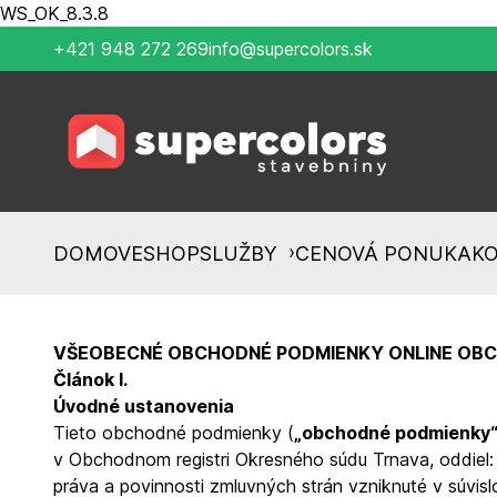
WS_OK_8.3.8
+421 948 272 269
info@supercolors.sk
›
DOMOV
ESHOP
SLUŽBY
CENOVÁ PONUKA
K
VŠEOBECNÉ OBCHODNÉ PODMIENKY ONLINE OB
Článok I.
Úvodné ustanovenia
Tieto obchodné podmienky (
„obchodné podmienky
v Obchodnom registri Okresného súdu Trnava, oddiel: 
práva a povinnosti zmluvných strán vzniknuté v súvisl