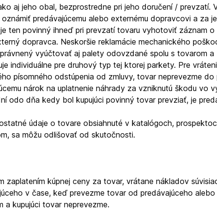
ako aj jeho obal, bezprostredne pri jeho doručení / prevzatí. V
 oznámiť predávajúcemu alebo externému dopravcovi a za jeh
im je ten povinný ihneď pri prevzatí tovaru vyhotoviť zázna
 externý dopravca. Neskoršie reklamácie mechanického poško
oprávnený vyúčtovať aj palety odovzdané spolu s tovarom a
individuálne pre druhový typ tej ktorej parkety. Pre vrátenie 
ného písomného odstúpenia od zmluvy, tovar neprevezme do p
ajúcemu nárok na uplatnenie náhrady za vzniknutú škodu vo
dní odo dňa kedy bol kupujúci povinný tovar prevziať, je pre
ostatné údaje o tovare obsiahnuté v katalógoch, prospektoch
m, sa môžu odlišovať od skutočnosti.
m zaplatením kúpnej ceny za tovar, vrátane nákladov súvisiac
ceho v čase, keď prevezme tovar od predávajúceho alebo e
m a kupujúci tovar neprevezme.