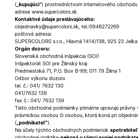
(
„kupujúci“
) prostredníctvom internetového obchodu 
adrese
www.supercolors.sk
Kontaktné údaje predávajúceho:
objednavky@supercolors.sk
, tel.:0948272269
poštová adresa:
SUPERCOLORS s.r.o., Hlavná 1414/138, 925 23 Jelka
Orgán dozoru:
Slovenská obchodná inšpekcia (SOI)
Inšpektorát SOI pre Žilinský kraj
Predmestská 71, P.O. Box B-89; 011 79 Žilina 1
Odbor výkonu dozoru
tel. č.: 041/ 7632 130
041/7632 139
fax č.: 041/ 7632 139
Tieto obchodné podmienky primárne upravujú právny vzť
právnickou osobou či osobou, ktorá koná pri objednáv
(
„podnikateľ“
).
Na účely týchto obchodných podmienok
spotrebiteľ
obchodnej praktike
nekoná v rámci svojej podnikate