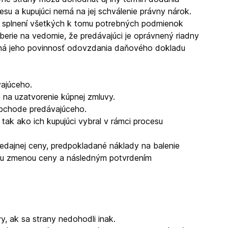
su a kupujúci nemá na jej schválenie právny nárok.
 splnení všetkých k tomu potrebných podmienok
berie na vedomie, že predávajúci je oprávnený riadny
ená jeho povinnosť odovzdania daňového dokladu
vajúceho.
na uzatvorenie kúpnej zmluvy.
obchode predávajúceho.
tak ako ich kupujúci vybral v rámci procesu
redajnej ceny, predpokladané náklady na balenie
nou zmenou ceny a následným potvrdením
, ak sa strany nedohodli inak.