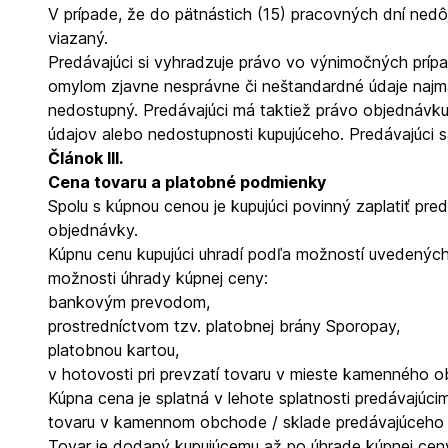
V prípade, že do pätnástich (15) pracovných dní nedôj
viazaný.
Predávajúci si vyhradzuje právo vo výnimočných prí
omylom zjavne nesprávne či neštandardné údaje najmä 
nedostupný. Predávajúci má taktiež právo objednávku
údajov alebo nedostupnosti kupujúceho. Predávajúci s
Článok III.
Cena tovaru a platobné podmienky
Spolu s kúpnou cenou je kupujúci povinný zaplatiť pre
objednávky.
Kúpnu cenu kupujúci uhradí podľa možností uvedených
možnosti úhrady kúpnej ceny:
bankovým prevodom,
prostredníctvom tzv. platobnej brány Sporopay,
platobnou kartou,
v hotovosti pri prevzatí tovaru v mieste kamenného o
Kúpna cena je splatná v lehote splatnosti predávajúci
tovaru v kamennom obchode / sklade predávajúceho 
Tovar je dodaný kupujúcemu až po úhrade kúpnej ceny