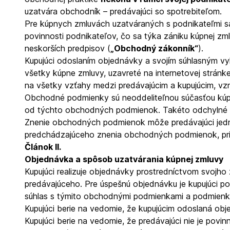
uzatvára obchodník – predávajúci so spotrebiteľom.
Pre kúpnych zmluvách uzatváraných s podnikateľmi sa 
povinnosti podnikateľov, čo sa týka zániku kúpnej zm
neskorších predpisov (
„Obchodný zákonník“
).
Kupujúci odoslaním objednávky a
svojím súhlasným v
všetky kúpne zmluvy, uzavreté na internetovej stránk
na všetky vzťahy medzi predávajúcim a kupujúcim, vzni
Obchodné podmienky sú neoddeliteľnou súčasťou kúp
od týchto obchodných podmienok. Takéto odchylné d
Znenie obchodných podmienok môže predávajúci jednos
predchádzajúceho znenia obchodných podmienok, pri
Článok II.
Objednávka a spôsob uzatvárania kúpnej zmluvy
Kupujúci realizuje objednávky prostredníctvom svojh
predávajúceho. Pre úspešnú objednávku je kupujúci po
súhlas s týmito obchodnými podmienkami a podmienk
Kupujúci berie na vedomie, že kupujúcim odoslaná ob
Kupujúci berie na vedomie, že predávajúci nie je povi