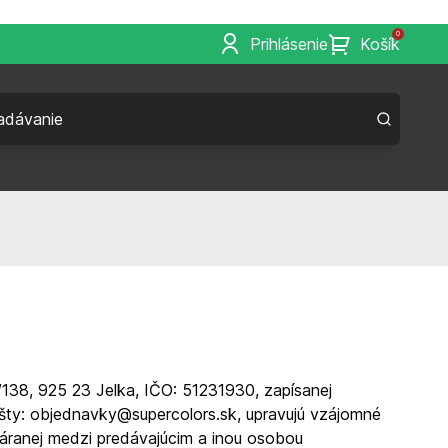
0
Prihlásenie
Košík
138, 925 23 Jelka, IČO: 51231930, zapísanej
ošty:
objednavky@supercolors.sk
, upravujú vzájomné
váranej medzi predávajúcim a inou osobou