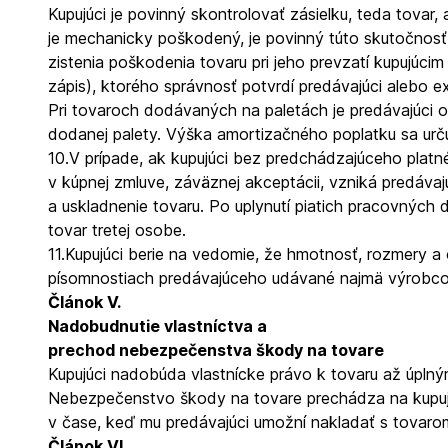
Kupujúci je povinný skontrolovať zásielku, teda tovar, 
je mechanicky poškodený, je povinný túto skutočnosť
zistenia poškodenia tovaru pri jeho prevzatí kupujúc
zápis), ktorého správnosť potvrdí predávajúci alebo
Pri tovaroch dodávaných na paletách je predávajúci 
dodanej palety. Výška amortizačného poplatku sa určuje 
10.
V prípade, ak kupujúci bez predchádzajúceho plat
v kúpnej zmluve, záväznej akceptácii, vzniká predáv
a uskladnenie tovaru. Po uplynutí piatich pracovných 
tovar tretej osobe.
11.
Kupujúci berie na vedomie, že hmotnosť, rozmery a 
písomnostiach predávajúceho udávané najmä výrobco
Článok V.
Nadobudnutie vlastníctva a
prechod nebezpečenstva škody na tovare
Kupujúci nadobúda vlastnícke právo k tovaru až úplný
Nebezpečenstvo škody na tovare prechádza na kupujú
v čase, keď mu predávajúci umožní nakladať s tovaro
Článok VI