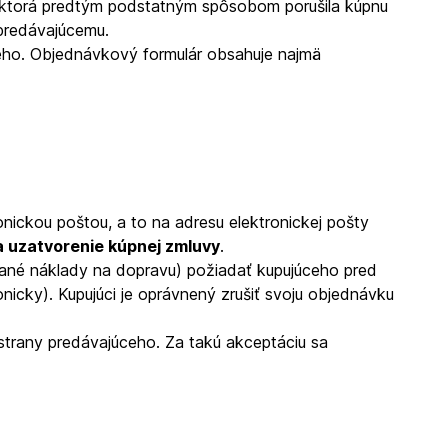
u, ktorá predtým podstatným spôsobom porušila kúpnu
predávajúcemu.
eho. Objednávkový formulár obsahuje najmä
nickou poštou, a to na adresu elektronickej pošty
a uzatvorenie kúpnej zmluvy
.
dané náklady na dopravu) požiadať kupujúceho pred
icky). Kupujúci je oprávnený zrušiť svoju objednávku
strany predávajúceho. Za takú akceptáciu sa