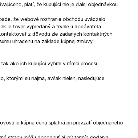
ajúceho, platí, že kupujúci nie je ďalej objednávkou
rípade, že webové rozhranie obchodu uvádzalo
ak je tovar vypredaný a trvale u dodávateľa
 skontaktovať z dôvodu zle zadaných kontaktných
 sumu uhradenú na základe kúpnej zmluvy.
tak ako ich kupujúci vybral v rámci procesu
 ktorými sú najmä, avšak nielen, nasledujúce
tovosti je kúpna cena splatná pri prevzatí objednaného
vné strany môžu dohodnúť aj iný termín dodania