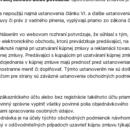
nepoužijú najmä ustanovenia článku VI. a ďalšie ustanovenia
luvy či práv z vadného plnenia, vyplývajú priamo zo zákona 
yhlásením vo webovom rozhraní potvrdzuje
, že súhlasí s tý
e elektronického obchodu, ktorú prevádzkuje predávajúci, na
knuté najmä pri uzatváraní kúpnej zmluvy a reklamácii tovaru
nej zmluvy
. Predávajúci s kupujúcim pri uzatváraní kúpnej 
ojednania v kúpnej zmluve majú prednosť pred ustanoveni
tranne meniť či doplňovať. Týmto ustanovením nie sú dotkn
čom pre strany sú záväzné ustanovenia obchodných podmien
o zákazníckeho účtu alebo bez registrácie takéhoto účtu pr
vinný správne vyplniť všetky povinné polia objednávkového 
ami spracovania osobných údajov.
jednávka je na účely týchto obchodných podmienok návrhom 
nný v odôvodniteľných prípadoch uzavrieť kúpnu zmluvu týkaj