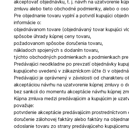
akceptovať objednávku, t. j. návrh na uzatvorenie kú
zmluvu alebo tieto obchodné podmienky, alebo o oso
Pre objednanie tovaru vyplní a potvrdí kupujúci ob
informácie o:
objednávanom tovare (objednávaný tovar kupujúci vlo
spôsobe úhrady kúpnej ceny tovaru,
požadovanom spôsobe doručenia tovaru,
nákladoch spojených s dodaním tovaru,
týchto obchodných podmienkach a podmienkach pre 
Predávajúci neodkladne po prevzatí objednávky kupujú
kupujúceho uvedenú v zákazníckom účte či v objedn
Predávajúci je oprávnený v závislosti od charakteru
akceptáciou návrhu na uzatvorenie kúpnej zmluvy o do
bez sankcii do momentu akceptácie návrhu kúpnej zmlu
Kúpna zmluva medzi predávajúcim a kupujúcim je uzat
považuje:
potvrdenie akceptácie predávajúcim prostredníctvom e
doručenie zálohovej faktúry alebo faktúry na objedna
odoslanie tovaru zo strany predávajúceho kupujúcemu