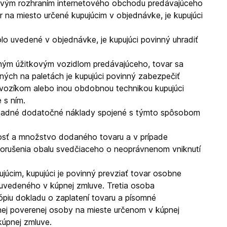
bovým rozhraním internetového obchodu predávajúceho
na miesto určené kupujúcim v objednávke, je kupujúci
o uvedené v objednávke, je kupujúci povinný uhradiť
iným úžitkovým vozidlom predávajúceho, tovar sa
ných na paletách je kupujúci povinný zabezpečiť
m vozíkom alebo inou obdobnou technikou kupujúci
 s ním.
prípadné dodatočné náklady spojené s týmto spôsobom
akosť a množstvo dodaného tovaru a v prípade
porušenia obalu svedčiaceho o neoprávnenom vniknutí
júcim, kupujúci je povinný prevziať tovar osobne
u uvedeného v kúpnej zmluve. Tretia osoba
ópiu dokladu o zaplatení tovaru a písomné
ej poverenej osoby na mieste určenom v kúpnej
kúpnej zmluve.