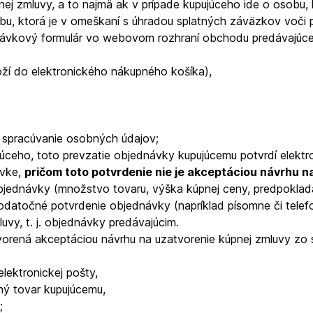
pnej zmluvy, a to najmä ak v prípade kupujúceho ide o osob
bu, ktorá je v omeškaní s úhradou splatných záväzkov voči 
jednávkový formulár vo webovom rozhraní obchodu predávajúc
ží do elektronického nákupného košíka),
spracúvanie osobných údajov;
ceho, toto prevzatie objednávky kupujúcemu potvrdí elektro
ávke,
pričom toto potvrdenie nie je akceptáciou návrhu n
 objednávky (množstvo tovaru, výška kúpnej ceny, predpokla
datočné potvrdenie objednávky (napríklad písomne či telefon
vy, t. j. objednávky predávajúcim.
vorená akceptáciou návrhu na uzatvorenie kúpnej zmluvy zo 
lektronickej pošty,
ný tovar kupujúcemu,
;