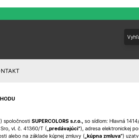
ONTAKT
CHODU
“
) spoločnosti
SUPERCOLORS s.r.o.,
so sídlom: Hlavná 1414/
Sro, vl. č. 41360/T (
„predávajúci“
), adresa elektronickej p
osti alebo na základe kúpnej zmluvy (
„kúpna zmluva“
) uzat