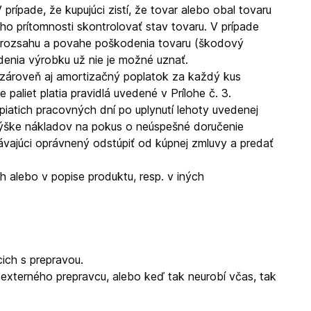
 prípade, že kupujúci zistí, že tovar alebo obal tovaru
o prítomnosti skontrolovať stav tovaru. V prípade
m o rozsahu a povahe poškodenia tovaru (škodový
denia výrobku už nie je možné uznať.
 zároveň aj amortizačný poplatok za každý kus
paliet platia pravidlá uvedené v Prílohe č. 3.
iatich pracovných dní po uplynutí lehoty uvedenej
 výške nákladov na pokus o neúspešné doručenie
dávajúci oprávnený odstúpiť od kúpnej zmluvy a predať
 alebo v popise produktu, resp. v iných
ich s prepravou.
xterného prepravcu, alebo keď tak neurobí včas, tak