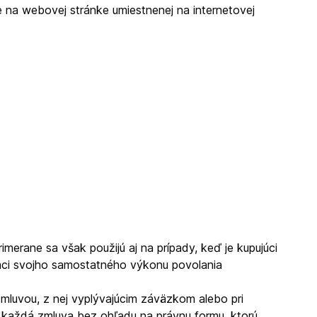
 na webovej stránke umiestnenej na internetovej
merane sa však použijú aj na prípady, keď je kupujúci
rámci svojho samostatného výkonu povolania
zmluvou, z nej vyplývajúcim záväzkom alebo pri
e každá zmluva bez ohľadu na právnu formu, ktorú