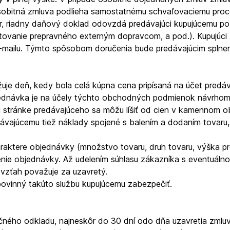
osobitná zmluva podlieha samostatnému schvaľovaciemu proce
, riadny daňový doklad odovzdá predávajúci kupujúcemu po
účtovanie prepravného externým dopravcom, a pod.). Kupujúci 
e-mailu. Týmto spôsobom doručenia bude predávajúcim spln
je deň, kedy bola celá kúpna cena pripísaná na účet predá
jednávka je na účely týchto obchodných podmienok návrhom 
j stránke predávajúceho sa môžu líšiť od cien v kamennom 
dávajúcemu tiež náklady spojené s balením a dodaním tovaru, 
araktere objednávky (množstvo tovaru, druh tovaru, výška p
nie objednávky. Až udelením súhlasu zákazníka s eventuál
vzťah považuje za uzavretý.
povinný takúto službu kupujúcemu zabezpečiť.
ého odkladu, najneskôr do 30 dní odo dňa uzavretia zmluvy