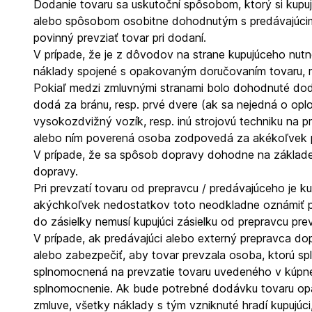
Dodanie tovaru sa uskutoční spôsobom, ktorý si kup
alebo spôsobom osobitne dohodnutým s predávajúcim. 
povinný prevziať tovar pri dodaní.
V prípade, že je z dôvodov na strane kupujúceho nut
náklady spojené s opakovaným doručovaním tovaru, r
Pokiaľ medzi zmluvnými stranami bolo dohodnuté dod
dodá za bránu, resp. prvé dvere (ak sa nejedná o opl
vysokozdvižný vozík, resp. inú strojovú techniku na 
alebo ním poverená osoba zodpovedá za akékoľvek po
V prípade, že sa spôsob dopravy dohodne na základe 
dopravy.
Pri prevzatí tovaru od prepravcu / predávajúceho je 
akýchkoľvek nedostatkov toto neodkladne oznámiť pr
do zásielky nemusí kupujúci zásielku od prepravcu prev
V prípade, ak predávajúci alebo externý prepravca dop
alebo zabezpečiť, aby tovar prevzala osoba, ktorú sp
splnomocnená na prevzatie tovaru uvedeného v kúpnej 
splnomocnenie. Ak bude potrebné dodávku tovaru opa
zmluve, všetky náklady s tým vzniknuté hradí kupujúc