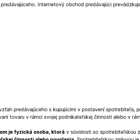
predávajúceho. Internetový obchod predávajúci prevádzkuje
ah predávajúceho s kupujúcimi v postavení spotrebiteľa, pri
aní tovaru v rámci svojej podnikateľskej činnosti alebo v 
om je fyzická osoba, ktorá
v súvislosti so spotrebiteľskou 
ľskej činnosti alebo povolania
. Spotrebiteľskou zmluvou j