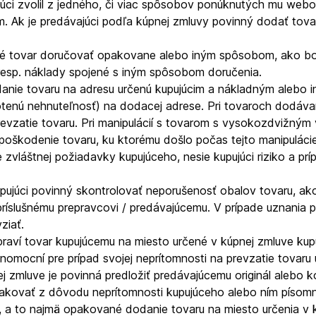
ujúci zvolil z jedného, či viac spôsobov ponúknutých mu we
Ak je predávajúci podľa kúpnej zmluvy povinný dodať tovar 
né tovar doručovať opakovane alebo iným spôsobom, ako bol
esp. náklady spojené s iným spôsobom doručenia.
anie tovaru na adresu určenú kupujúcim a nákladným alebo 
otenú nehnuteľnosť) na dodacej adrese. Pri tovaroch dodáva
prevzatie tovaru. Pri manipulácií s tovarom s vysokozdvižný
škodenie tovaru, ku ktorému došlo počas tejto manipulácie
zvláštnej požiadavky kupujúceho, nesie kupujúci riziko a 
kupujúci povinný skontrolovať neporušenosť obalov tovaru, 
íslušnému prepravcovi / predávajúcemu. V prípade uznania 
ziať.
raví tovar kupujúcemu na miesto určené v kúpnej zmluve kupu
lnomocní pre prípad svojej neprítomnosti na prevzatie tovar
zmluve je povinná predložiť predávajúcemu originál alebo k
kovať z dôvodu neprítomnosti kupujúceho alebo ním písomn
i, a to najmä opakované dodanie tovaru na miesto určenia v 