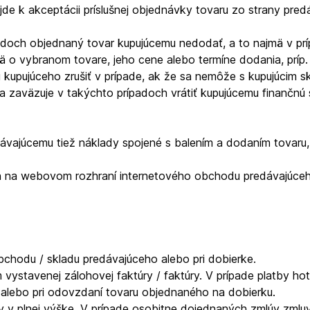
de k akceptácii príslušnej objednávky tovaru zo strany predáv
padoch objednaný tovar kupujúcemu nedodať, a to najmä v p
o vybranom tovare, jeho cene alebo termíne dodania, príp. 
 kupujúceho zrušiť v prípade, ak že sa nemôže s kupujúcim
a zaväzuje v takýchto prípadoch vrátiť kupujúcemu finančnú
dávajúcemu tiež náklady spojené s balením a dodaním tovaru, 
 na webovom rozhraní internetového obchodu predávajúceho,
bchodu / skladu predávajúceho alebo pri dobierke.
m vystavenej zálohovej faktúry / faktúry. V prípade platby ho
alebo pri odovzdaní tovaru objednaného na dobierku.
 v plnej výške. V prípade osobitne dojednaných zmlúv zmlu