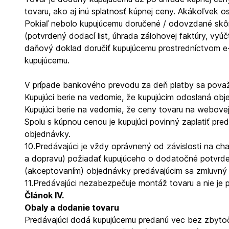
tovaru, ako aj inú splatnosť kúpnej ceny. Akákoľvek 
Pokiaľ nebolo kupujúcemu doručené / odovzdané skôr
(potvrdený dodací list, úhrada zálohovej faktúry, vy
daňový doklad doručiť kupujúcemu prostredníctvom 
kupujúcemu.
V prípade bankového prevodu za deň platby sa považu
Kupujúci berie na vedomie, že kupujúcim odoslaná ob
Kupujúci berie na vedomie, že ceny tovaru na webove
Spolu s kúpnou cenou je kupujúci povinný zaplatiť pre
objednávky.
10.
Predávajúci je vždy oprávnený od závislosti na ch
a dopravu) požiadať kupujúceho o dodatočné potvrde
(akceptovaním) objednávky predávajúcim sa zmluvný 
11.
Predávajúci nezabezpečuje montáž tovaru a nie je 
Článok IV.
Obaly a dodanie tovaru
Predávajúci dodá kupujúcemu predanú vec bez zbytočn