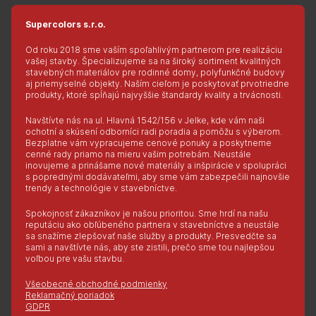
Supercolors s.r.o.
Od roku 2018 sme vaším spoľahlivým partnerom pre realizáciu
vašej stavby. Špecializujeme sa na široký sortiment kvalitných
stavebných materiálov pre rodinné domy, polyfunkčné budovy
aj priemyselné objekty. Naším cieľom je poskytovať prvotriedne
produkty, ktoré spĺňajú najvyššie štandardy kvality a trvácnosti.
Navštívte nás na ul. Hlavná 1542/156 v Jelke, kde vám naši
ochotní a skúsení odborníci radi poradia a pomôžu s výberom.
Bezplatne vám vypracujeme cenové ponuky a poskytneme
cenné rady priamo na mieru vašim potrebám. Neustále
inovujeme a prinášame nové materiály a inšpirácie v spolupráci
s poprednými dodávateľmi, aby sme vám zabezpečili najnovšie
trendy a technológie v stavebníctve.
Spokojnosť zákazníkov je našou prioritou. Sme hrdí na našu
reputáciu ako obľúbeného partnera v stavebníctve a neustále
sa snažíme zlepšovať naše služby a produkty. Presvedčte sa
sami a navštívte nás, aby ste zistili, prečo sme tou najlepšou
voľbou pre vašu stavbu.
Všeobecné obchodné podmienky
Reklamačný poriadok
GDPR