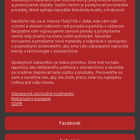
aj priemyselné objekty. Naším cieľom je poskytovať prvotriedne
produkty, ktoré spĺňajú najvyššie štandardy kvality a trvácnosti.
Navštívte nás na ul. Hlavná 1542/156 v Jelke, kde vám naši
ochotní a skúsení odborníci radi poradia a pomôžu s výberom.
Bezplatne vám vypracujeme cenové ponuky a poskytneme
cenné rady priamo na mieru vašim potrebám. Neustále
inovujeme a prinášame nové materiály a inšpirácie v spolupráci
s poprednými dodávateľmi, aby sme vám zabezpečili najnovšie
trendy a technológie v stavebníctve.
Spokojnosť zákazníkov je našou prioritou. Sme hrdí na našu
reputáciu ako obľúbeného partnera v stavebníctve a neustále
sa snažíme zlepšovať naše služby a produkty. Presvedčte sa
sami a navštívte nás, aby ste zistili, prečo sme tou najlepšou
voľbou pre vašu stavbu.
Všeobecné obchodné podmienky
Reklamačný poriadok
GDPR
Facebook