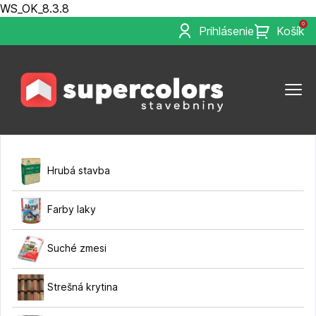
WS_OK_8.3.8
0
Prihlásenie
Košík
Hrubá stavba
Farby laky
Suché zmesi
Strešná krytina