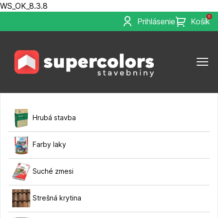
WS_OK_8.3.8
0
Prihlásenie
Košík
Hrubá stavba
Farby laky
Suché zmesi
Strešná krytina