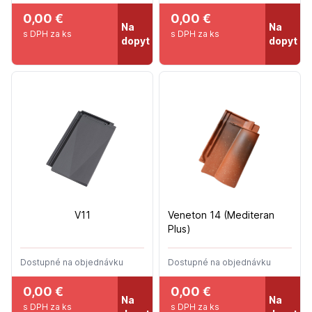
0,00 €
0,00 €
Na
Na
s DPH za ks
s DPH za ks
dopyt
dopyt
V11
Veneton 14 (Mediteran
Plus)
Dostupné na objednávku
Dostupné na objednávku
0,00 €
0,00 €
Na
Na
s DPH za ks
s DPH za ks