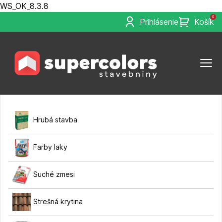
WS_OK_8.3.8
0
Prihlásenie
Košík
Hrubá stavba
Farby laky
Suché zmesi
Strešná krytina