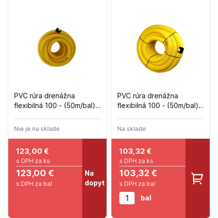
PVC rúra drenážna
PVC rúra drenážna
flexibilná 100 - (50m/bal) -
flexibilná 100 - (50m/bal) -
neperforovaná
perforovaná
Nie je na sklade
Na sklade
123,00
€
103,32
€
s DPH za ks
s DPH za ks
123,00 €
103,32 €
Na
dopyt
s DPH za bal
s DPH za bal
bal