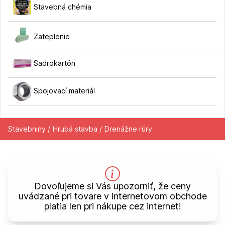
Stavebná chémia
Zateplenie
Sadrokartón
Spojovací materiál
Stavebniny /
Hrubá stavba /
Drenážne rúry
Dovoľujeme si Vás upozorniť, že ceny
uvádzané pri tovare v internetovom obchode
platia len pri nákupe cez internet!