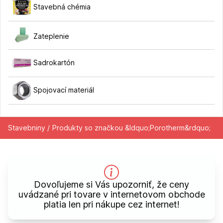
Stavebná chémia
Zateplenie
Sadrokartón
Spojovací materiál
Stavebniny /
Produkty so značkou &ldquo;Porotherm&rdquo;
Dovoľujeme si Vás upozorniť, že ceny
uvádzané pri tovare v internetovom obchode
platia len pri nákupe cez internet!