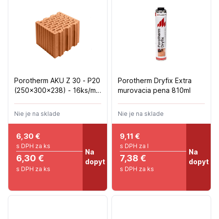
Porotherm AKU Z 30 - P20
Porotherm Dryfix Extra
(250x300x238) - 16ks/m2
murovacia pena 810ml
- 48ks/pal
Nie je na sklade
Nie je na sklade
6,30
€
9,11
€
s DPH za ks
s DPH za l
Na
Na
6,30 €
7,38 €
dopyt
dopyt
s DPH za ks
s DPH za ks