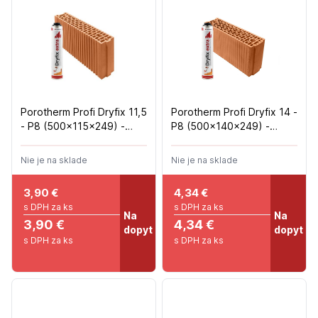
Porotherm Profi Dryfix 11,5
Porotherm Profi Dryfix 14 -
- P8 (500x115x249) -
P8 (500x140x249) -
8ks/m2 - 100ks/pal
8ks/m2 - 80ks/pal
Nie je na sklade
Nie je na sklade
3,90
€
4,34
€
s DPH za ks
s DPH za ks
Na
Na
3,90 €
4,34 €
dopyt
dopyt
s DPH za ks
s DPH za ks