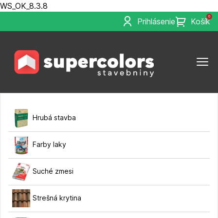
WS_OK_8.3.8
0
Prihlásenie
Košík
Hrubá stavba
Farby laky
Suché zmesi
Strešná krytina