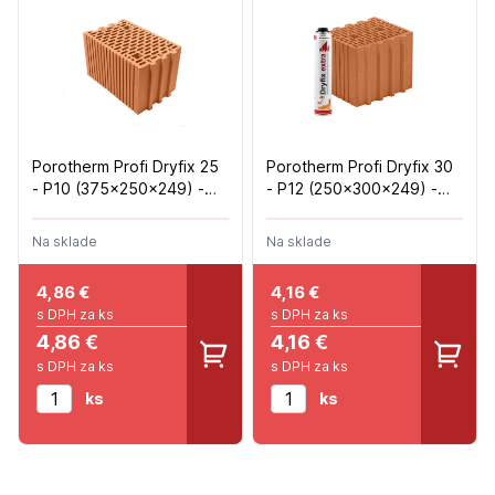
Porotherm Profi Dryfix 25
Porotherm Profi Dryfix 30
- P10 (375x250x249) -
- P12 (250x300x249) -
10,7ks/m2 - 60ks/pal
16ks/m2 (80ks/pal)
Na sklade
Na sklade
4,86
€
4,16
€
s DPH za ks
s DPH za ks
4,86 €
4,16 €
s DPH za ks
s DPH za ks
ks
ks