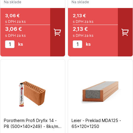
Na sklade
Na sklade
3,06
€
2,13
€
s DPH za ks
s DPH za ks
3,06 €
2,13 €
s DPH za ks
s DPH za ks
ks
ks
Porotherm Profi Dryfix 14 -
Leier - Preklad MDA125 -
P8 (500x140x249) - 8ks/m2
65x120x1250
- 80ks/pal