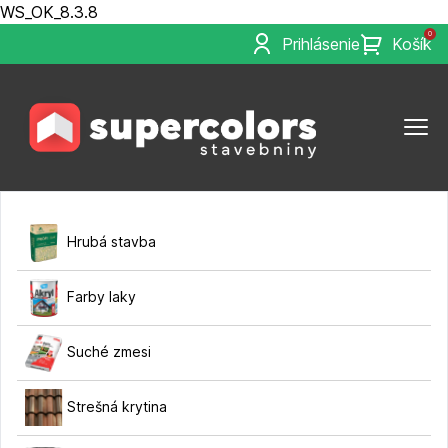
WS_OK_8.3.8
0
Prihlásenie
Košík
Hrubá stavba
Farby laky
Suché zmesi
Strešná krytina