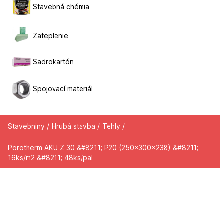
Stavebná chémia
Zateplenie
Sadrokartón
Spojovací materiál
Stavebniny /
Hrubá stavba /
Tehly /
Porotherm AKU Z 30 &#8211; P20 (250x300x238) &#8211;
16ks/m2 &#8211; 48ks/pal