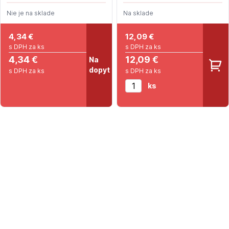
Nie je na sklade
Na sklade
4,34
€
12,09
€
s DPH za ks
s DPH za ks
4,34 €
12,09 €
Na
dopyt
s DPH za ks
s DPH za ks
ks