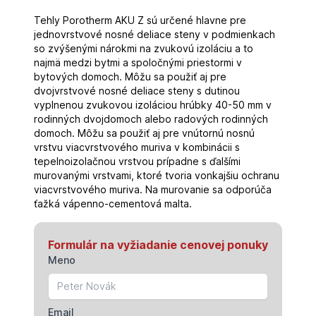
Tehly Porotherm AKU Z sú určené hlavne pre
jednovrstvové nosné deliace steny v podmienkach
so zvýšenými nárokmi na zvukovú izoláciu a to
najmä medzi bytmi a spoločnými priestormi v
bytových domoch. Môžu sa použiť aj pre
dvojvrstvové nosné deliace steny s dutinou
vyplnenou zvukovou izoláciou hrúbky 40-50 mm v
rodinných dvojdomoch alebo radových rodinných
domoch. Môžu sa použiť aj pre vnútornú nosnú
vrstvu viacvrstvového muriva v kombinácii s
tepelnoizolačnou vrstvou prípadne s ďalšími
murovanými vrstvami, ktoré tvoria vonkajšiu ochranu
viacvrstvového muriva. Na murovanie sa odporúča
ťažká vápenno-cementová malta.
Formulár na vyžiadanie cenovej ponuky
Meno
Email