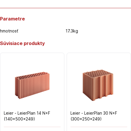
Parametre
hmotnosť
17.3kg
Súvisiace produkty
Leier - LeierPlan 14 N+F
Leier - LeierPlan 30 N+F
(140x500x249)
(300x250x249)