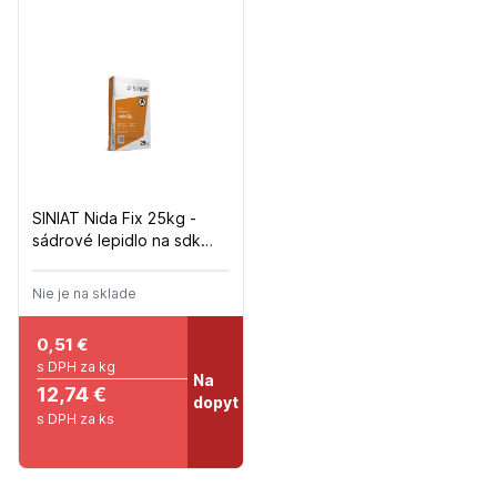
SINIAT Nida Fix 25kg -
sádrové lepidlo na sdk
42ks/pal
Nie je na sklade
0,51
€
s DPH za kg
Na
12,74 €
dopyt
s DPH za ks