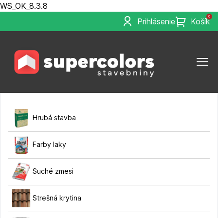
WS_OK_8.3.8
0
Prihlásenie
Košík
Hrubá stavba
Farby laky
Suché zmesi
Strešná krytina