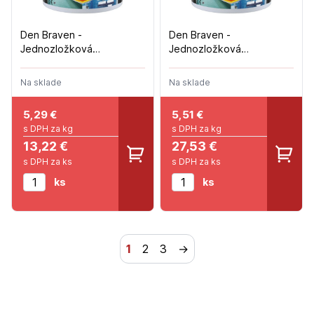
Den Braven -
Den Braven -
Jednozložková
Jednozložková
hydroizolácia KÚPEĽŇA -
hydroizolácia KÚPEĽŇA -
2,5kg
5kg
Na sklade
Na sklade
5,29
€
5,51
€
s DPH za kg
s DPH za kg
13,22 €
27,53 €
s DPH za ks
s DPH za ks
ks
ks
1
2
3
→