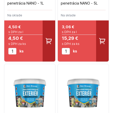
penetrácia NANO - 1L
penetrácia NANO - 5L
Na sklade
Na sklade
4,50
€
3,06
€
s DPH za l
s DPH za l
4,50 €
15,29 €
s DPH za ks
s DPH za ks
ks
ks