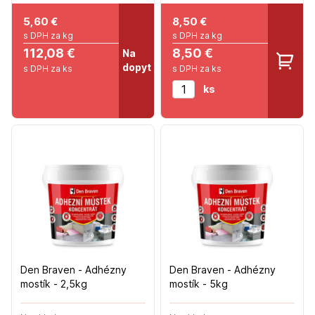
5,60
€
8,50
€
s DPH za kg
s DPH za kg
112,08 €
8,50 €
Na
dopyt
s DPH za ks
s DPH za ks
ks
Den Braven - Adhézny
Den Braven - Adhézny
mostík - 2,5kg
mostík - 5kg