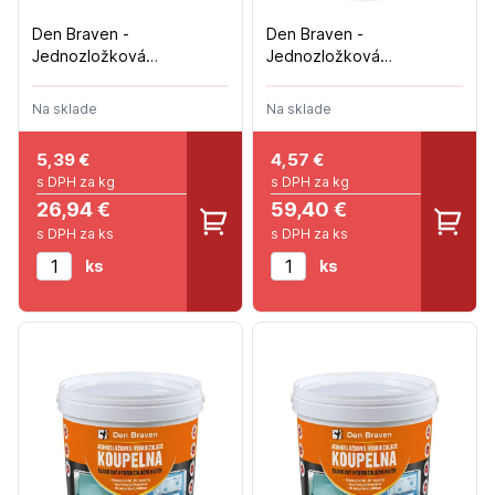
Den Braven -
Den Braven -
Jednozložková
Jednozložková
hydroizolácia EXTERIÉR -
hydroizolácia KÚPEĽŇA -
5kg
13kg
Na sklade
Na sklade
5,39
€
4,57
€
s DPH za kg
s DPH za kg
26,94 €
59,40 €
s DPH za ks
s DPH za ks
ks
ks