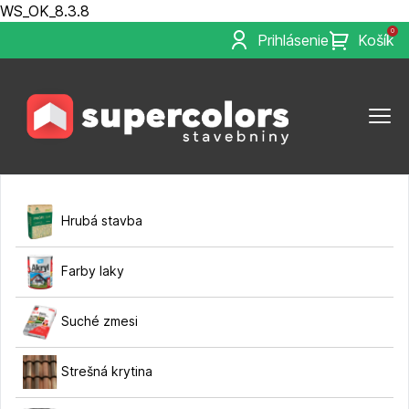
WS_OK_8.3.8
0
Prihlásenie
Košík
Hrubá stavba
Farby laky
Suché zmesi
Strešná krytina