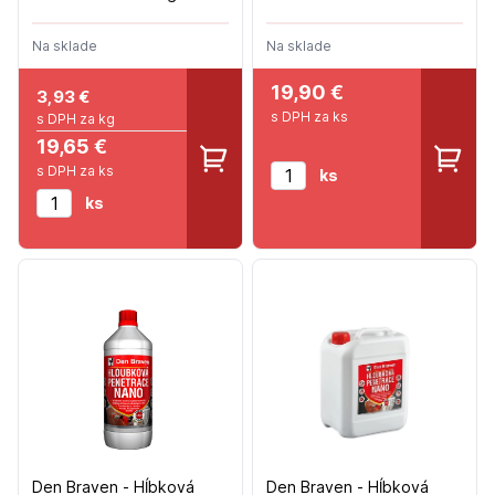
hydroizolácia DenBit
DISPER DN - 10kg
Na sklade
Na sklade
19,90 €
3,93
€
s DPH za ks
s DPH za kg
19,65 €
s DPH za ks
ks
ks
Den Braven - Hĺbková
Den Braven - Hĺbková