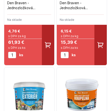
Den Braven -
Den Braven -
Jednozložková
Jednozložková
hydroizolácia EXTERIÉR -
hydroizolácia EXTERIÉR -
13kg
2,5kg
Na sklade
Na sklade
4,76
€
6,15
€
s DPH za kg
s DPH za kg
61,93 €
15,39 €
s DPH za ks
s DPH za ks
ks
ks