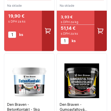
Na sklade
Na sklade
19,90 €
3,93
€
s DPH za ks
s DPH za kg
51,14 €
s DPH za ks
ks
ks
Den Braven -
Den Braven -
BetonKontakt - 5kg
Gumoasfaltová