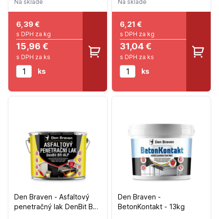
Na sklade
Na sklade
6,39
€
6,21
€
s DPH za kg
s DPH za kg
15,96 €
31,04 €
s DPH za ks
s DPH za ks
ks
ks
Den Braven - Asfaltový
Den Braven -
penetračný lak DenBit BR
BetonKontakt - 13kg
– ALP - 4,5kg