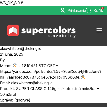
WS_OK_8.3.8
0
Prihlásenie
Košík
alexwhitson@theking.id
21 júna, 2025
By
Meno:
+ 1.819451 BTC.GET –
https://yandex.com/poll/enter/L5vH9ubiXcdtj4jHBcJenv?
hs=7aa11ced8c87875c6e57e241b7096868&
Email: alexwhitson@theking.id
Produkt: SUPER CLASSIC 145g – sklotextilná mriežka –
50m2/rol
Správa: (qnorwe)