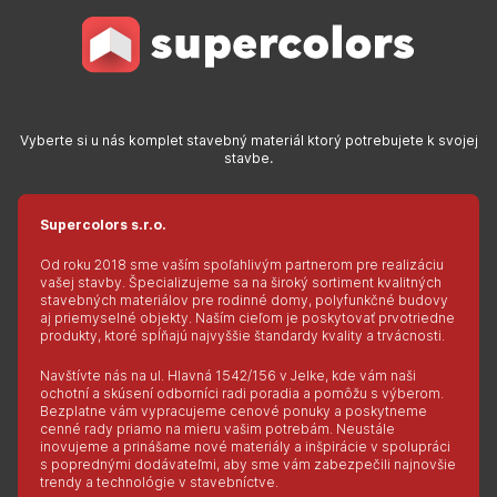
Vyberte si u nás komplet stavebný materiál ktorý potrebujete k svojej
stavbe.
Supercolors s.r.o.
Od roku 2018 sme vaším spoľahlivým partnerom pre realizáciu
vašej stavby. Špecializujeme sa na široký sortiment kvalitných
stavebných materiálov pre rodinné domy, polyfunkčné budovy
aj priemyselné objekty. Naším cieľom je poskytovať prvotriedne
produkty, ktoré spĺňajú najvyššie štandardy kvality a trvácnosti.
Navštívte nás na ul. Hlavná 1542/156 v Jelke, kde vám naši
ochotní a skúsení odborníci radi poradia a pomôžu s výberom.
Bezplatne vám vypracujeme cenové ponuky a poskytneme
cenné rady priamo na mieru vašim potrebám. Neustále
inovujeme a prinášame nové materiály a inšpirácie v spolupráci
s poprednými dodávateľmi, aby sme vám zabezpečili najnovšie
trendy a technológie v stavebníctve.