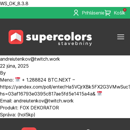
WS_OK_8.3.8
0
Prihlásenie
Košík
andreiutenkov@twitch.work
22 júna, 2025
By
Meno:
+ 1.288824 BTC.NEXT –
https://yandex.com/poll/enter/Ha5VCjrXBk5FX2G3VMwSuc
hs=03af16793e0395c817ae5fd5e1415a4a&
Email: andreiutenkov@twitch.work
Produkt: FOX DEKORATOR
Správa: (hol5kp)