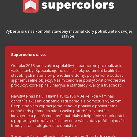
Vyberte si u nás komplet stavebný materiál ktorý potrebujete k svojej
stavbe.
Supercolors s.r.o.
Od roku 2018 sme vaším spoľahlivým partnerom pre realizáciu
vašej stavby. Špecializujeme sa na široký sortiment kvalitných
stavebných materiálov pre rodinné domy, polyfunkčné budovy
aj priemyselné objekty. Naším cieľom je poskytovať prvotriedne
produkty, ktoré spĺňajú najvyššie štandardy kvality a trvácnosti.
Navštívte nás na ul. Hlavná 1542/156 v Jelke, kde vám naši
ochotní a skúsení odborníci radi poradia a pomôžu s výberom.
Bezplatne vám vypracujeme cenové ponuky a poskytneme
cenné rady priamo na mieru vašim potrebám. Neustále
inovujeme a prinášame nové materiály a inšpirácie v spolupráci
s poprednými dodávateľmi, aby sme vám zabezpečili najnovšie
trendy a technológie v stavebníctve.
Spokojnosť zákazníkov je našou prioritou. Sme hrdí na našu