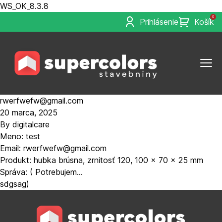
WS_OK_8.3.8
0
Prihlásenie
Košík
rwerfwefw@gmail.com
20 marca, 2025
By
digitalcare
Meno: test
Email: rwerfwefw@gmail.com
Produkt: hubka brúsna, zrnitosť 120, 100 x 70 x 25 mm
Správa: ( Potrebujem…
sdgsag)