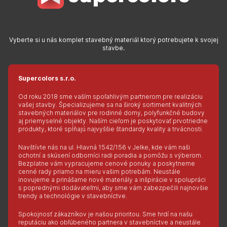
Vyberte si u nás komplet stavebný materiál ktorý potrebujete k svojej
stavbe.
Supercolors s.r.o.
Od roku 2018 sme vaším spoľahlivým partnerom pre realizáciu
vašej stavby. Špecializujeme sa na široký sortiment kvalitných
stavebných materiálov pre rodinné domy, polyfunkčné budovy
aj priemyselné objekty. Naším cieľom je poskytovať prvotriedne
produkty, ktoré spĺňajú najvyššie štandardy kvality a trvácnosti.
Navštívte nás na ul. Hlavná 1542/156 v Jelke, kde vám naši
ochotní a skúsení odborníci radi poradia a pomôžu s výberom.
Bezplatne vám vypracujeme cenové ponuky a poskytneme
cenné rady priamo na mieru vašim potrebám. Neustále
inovujeme a prinášame nové materiály a inšpirácie v spolupráci
s poprednými dodávateľmi, aby sme vám zabezpečili najnovšie
trendy a technológie v stavebníctve.
Spokojnosť zákazníkov je našou prioritou. Sme hrdí na našu
reputáciu ako obľúbeného partnera v stavebníctve a neustále