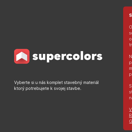
S
O
s
o
t
N
p
m
p
Vyberte si u nás komplet stavebný materiál
S
ktorý potrebujete k svojej stavbe.
s
n
V
R