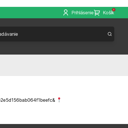
0
Prihlásenie
Košík
b2b2e5d156bab064f1beefc&