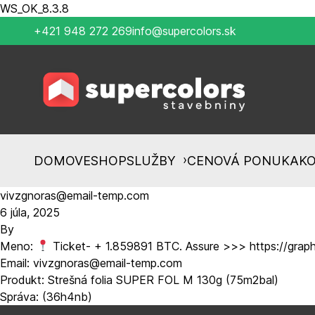
WS_OK_8.3.8
+421 948 272 269
info@supercolors.sk
›
DOMOV
ESHOP
SLUŽBY
CENOVÁ PONUKA
K
vivzgnoras@email-temp.com
6 júla, 2025
By
Meno:
Ticket- + 1.859891 BTC. Assure >>> https://g
Email: vivzgnoras@email-temp.com
Produkt: Strešná folia SUPER FOL M 130g (75m2bal)
Správa: (36h4nb)