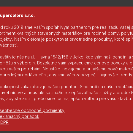
upercolors s.r.o.
d roku 2018 sme vaším spoľahlivým partnerom pre realizáciu vašej s
ortiment kvalitných stavebných materiálov pre rodinné domy, poly
bjekty. Naším cieľom je poskytovať prvotriedne produkty, ktoré spĺň
rvácnosti.
avštívte nás na ul. Hlavná 1542/156 v Jelke, kde vám naši ochotní a 
omôžu s výberom. Bezplatne vám vypracujeme cenové ponuky a p
ieru vašim potrebám. Neustále inovujeme a prinášame nové materiály
oprednými dodávateľmi, aby sme vám zabezpečili najnovšie trendy 
pokojnosť zákazníkov je našou prioritou. Sme hrdí na našu reputác
tavebníctve a neustále sa snažíme zlepšovať naše služby a produkt
ás, aby ste zistili, prečo sme tou najlepšou voľbou pre vašu stavbu.
šeobecné obchodné podmienky
eklamačný poriadok
GDPR