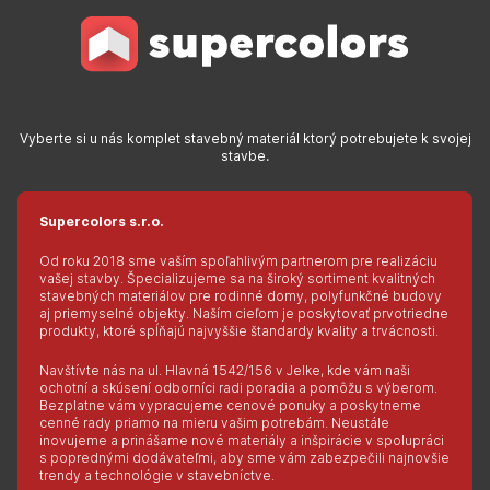
Vyberte si u nás komplet stavebný materiál ktorý potrebujete k svojej
stavbe.
Supercolors s.r.o.
Od roku 2018 sme vaším spoľahlivým partnerom pre realizáciu
vašej stavby. Špecializujeme sa na široký sortiment kvalitných
stavebných materiálov pre rodinné domy, polyfunkčné budovy
aj priemyselné objekty. Naším cieľom je poskytovať prvotriedne
produkty, ktoré spĺňajú najvyššie štandardy kvality a trvácnosti.
Navštívte nás na ul. Hlavná 1542/156 v Jelke, kde vám naši
ochotní a skúsení odborníci radi poradia a pomôžu s výberom.
Bezplatne vám vypracujeme cenové ponuky a poskytneme
cenné rady priamo na mieru vašim potrebám. Neustále
inovujeme a prinášame nové materiály a inšpirácie v spolupráci
s poprednými dodávateľmi, aby sme vám zabezpečili najnovšie
trendy a technológie v stavebníctve.