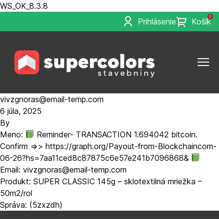
WS_OK_8.3.8
0
Prihlásenie
Košík
vivzgnoras@email-temp.com
6 júla, 2025
By
Meno:
Reminder- TRANSACTION 1.694042 bitcoin.
Confirm =>> https://graph.org/Payout-from-Blockchaincom-
06-26?hs=7aa11ced8c87875c6e57e241b7096868&
Email: vivzgnoras@email-temp.com
Produkt: SUPER CLASSIC 145g – sklotextilná mriežka –
50m2/rol
Správa: (5zxzdh)