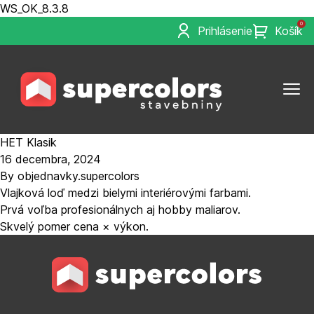
WS_OK_8.3.8
0
Prihlásenie
Košík
HET Klasik
16 decembra, 2024
By
objednavky.supercolors
Vlajková loď medzi bielymi interiérovými farbami.
Prvá voľba profesionálnych aj hobby maliarov.
Skvelý pomer cena × výkon.