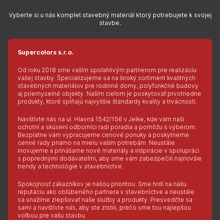
Vyberte si u nás komplet stavebný materiál ktorý potrebujete k svojej
stavbe.
Supercolors s.r.o.
Od roku 2018 sme vaším spoľahlivým partnerom pre realizáciu
vašej stavby. Špecializujeme sa na široký sortiment kvalitných
stavebných materiálov pre rodinné domy, polyfunkčné budovy
aj priemyselné objekty. Naším cieľom je poskytovať prvotriedne
produkty, ktoré spĺňajú najvyššie štandardy kvality a trvácnosti.
Navštívte nás na ul. Hlavná 1542/156 v Jelke, kde vám naši
ochotní a skúsení odborníci radi poradia a pomôžu s výberom.
Bezplatne vám vypracujeme cenové ponuky a poskytneme
cenné rady priamo na mieru vašim potrebám. Neustále
inovujeme a prinášame nové materiály a inšpirácie v spolupráci
s poprednými dodávateľmi, aby sme vám zabezpečili najnovšie
trendy a technológie v stavebníctve.
Spokojnosť zákazníkov je našou prioritou. Sme hrdí na našu
reputáciu ako obľúbeného partnera v stavebníctve a neustále
sa snažíme zlepšovať naše služby a produkty. Presvedčte sa
sami a navštívte nás, aby ste zistili, prečo sme tou najlepšou
voľbou pre vašu stavbu.