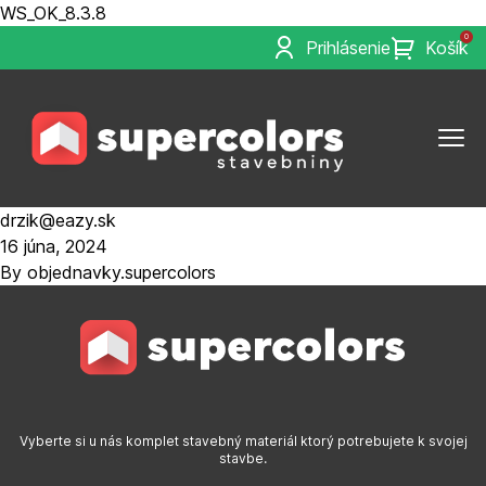
WS_OK_8.3.8
0
Prihlásenie
Košík
drzik@eazy.sk
16 júna, 2024
By
objednavky.supercolors
Vyberte si u nás komplet stavebný materiál ktorý potrebujete k svojej
stavbe.