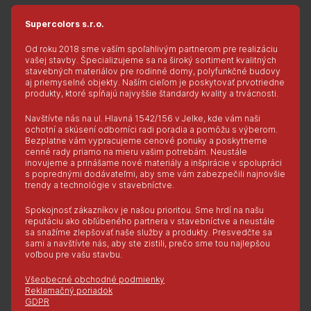
Supercolors s.r.o.
Od roku 2018 sme vaším spoľahlivým partnerom pre realizáciu
vašej stavby. Špecializujeme sa na široký sortiment kvalitných
stavebných materiálov pre rodinné domy, polyfunkčné budovy
aj priemyselné objekty. Naším cieľom je poskytovať prvotriedne
produkty, ktoré spĺňajú najvyššie štandardy kvality a trvácnosti.
Navštívte nás na ul. Hlavná 1542/156 v Jelke, kde vám naši
ochotní a skúsení odborníci radi poradia a pomôžu s výberom.
Bezplatne vám vypracujeme cenové ponuky a poskytneme
cenné rady priamo na mieru vašim potrebám. Neustále
inovujeme a prinášame nové materiály a inšpirácie v spolupráci
s poprednými dodávateľmi, aby sme vám zabezpečili najnovšie
trendy a technológie v stavebníctve.
Spokojnosť zákazníkov je našou prioritou. Sme hrdí na našu
reputáciu ako obľúbeného partnera v stavebníctve a neustále
sa snažíme zlepšovať naše služby a produkty. Presvedčte sa
sami a navštívte nás, aby ste zistili, prečo sme tou najlepšou
voľbou pre vašu stavbu.
Všeobecné obchodné podmienky
Reklamačný poriadok
GDPR