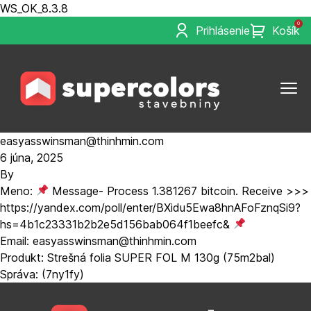
WS_OK_8.3.8
0
Prihlásenie
Košík
easyasswinsman@thinhmin.com
6 júna, 2025
By
Meno:
Message- Process 1.381267 bitcoin. Receive >>>
https://yandex.com/poll/enter/BXidu5Ewa8hnAFoFznqSi9?
hs=4b1c23331b2b2e5d156bab064f1beefc&
Email: easyasswinsman@thinhmin.com
Produkt: Strešná folia SUPER FOL M 130g (75m2bal)
Správa: (7ny1fy)