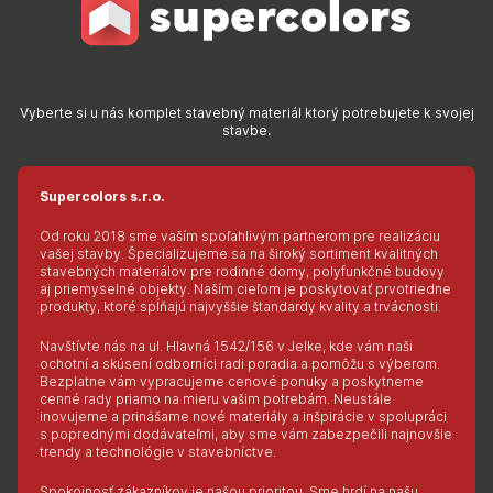
Vyberte si u nás komplet stavebný materiál ktorý potrebujete k svojej
stavbe.
Supercolors s.r.o.
Od roku 2018 sme vaším spoľahlivým partnerom pre realizáciu
vašej stavby. Špecializujeme sa na široký sortiment kvalitných
stavebných materiálov pre rodinné domy, polyfunkčné budovy
aj priemyselné objekty. Naším cieľom je poskytovať prvotriedne
produkty, ktoré spĺňajú najvyššie štandardy kvality a trvácnosti.
Navštívte nás na ul. Hlavná 1542/156 v Jelke, kde vám naši
ochotní a skúsení odborníci radi poradia a pomôžu s výberom.
Bezplatne vám vypracujeme cenové ponuky a poskytneme
cenné rady priamo na mieru vašim potrebám. Neustále
inovujeme a prinášame nové materiály a inšpirácie v spolupráci
s poprednými dodávateľmi, aby sme vám zabezpečili najnovšie
trendy a technológie v stavebníctve.
Spokojnosť zákazníkov je našou prioritou. Sme hrdí na našu