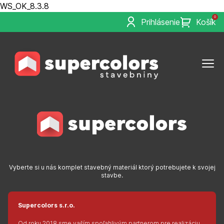
WS_OK_8.3.8
0
Prihlásenie
Košík
Vyberte si u nás komplet stavebný materiál ktorý potrebujete k svojej
stavbe.
Supercolors s.r.o.
Od roku 2018 sme vaším spoľahlivým partnerom pre realizáciu