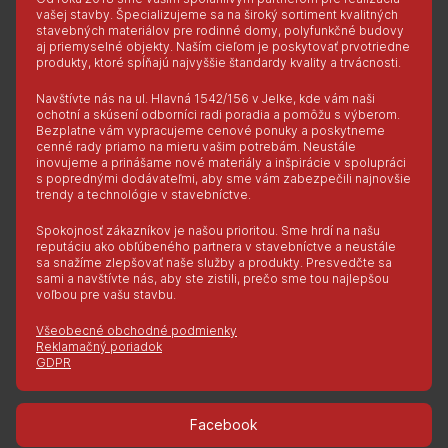
vašej stavby. Špecializujeme sa na široký sortiment kvalitných
stavebných materiálov pre rodinné domy, polyfunkčné budovy
aj priemyselné objekty. Naším cieľom je poskytovať prvotriedne
produkty, ktoré spĺňajú najvyššie štandardy kvality a trvácnosti.
Navštívte nás na ul. Hlavná 1542/156 v Jelke, kde vám naši
ochotní a skúsení odborníci radi poradia a pomôžu s výberom.
Bezplatne vám vypracujeme cenové ponuky a poskytneme
cenné rady priamo na mieru vašim potrebám. Neustále
inovujeme a prinášame nové materiály a inšpirácie v spolupráci
s poprednými dodávateľmi, aby sme vám zabezpečili najnovšie
trendy a technológie v stavebníctve.
Spokojnosť zákazníkov je našou prioritou. Sme hrdí na našu
reputáciu ako obľúbeného partnera v stavebníctve a neustále
sa snažíme zlepšovať naše služby a produkty. Presvedčte sa
sami a navštívte nás, aby ste zistili, prečo sme tou najlepšou
voľbou pre vašu stavbu.
Všeobecné obchodné podmienky
Reklamačný poriadok
GDPR
Facebook