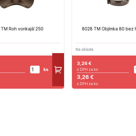
 TM Roh vonkajší 250
8028 TM Objímka 80 bez h
Na sklade
3,26
€
ks
s DPH za ks
3,26 €
s DPH za ks