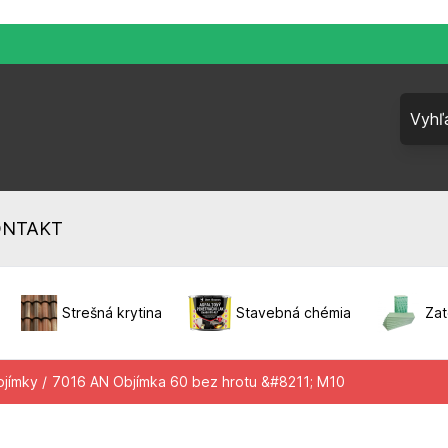
ONTAKT
Strešná krytina
Stavebná chémia
Zat
jímky /
7016 AN Objímka 60 bez hrotu &#8211; M10