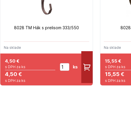
8028 TM Hák s prelisom 333/550
8028
Na sklade
Na sklade
4,50
€
15,55
€
ks
s DPH za ks
s DPH za ks
4,50 €
15,55 €
s DPH za ks
s DPH za ks