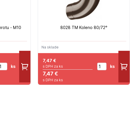
rotu - M10
8028 TM Koleno 80/72°
Na sklade
7,47
€
ks
ks
s DPH za ks
7,47 €
s DPH za ks