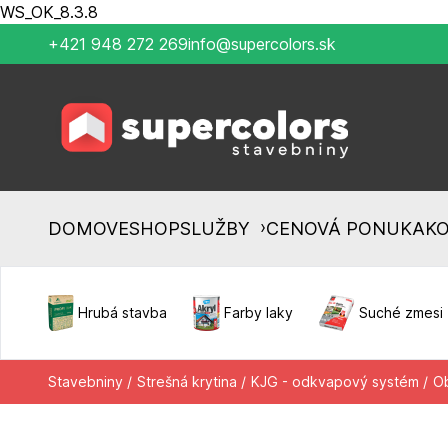
WS_OK_8.3.8
+421 948 272 269
info@supercolors.sk
›
DOMOV
ESHOP
SLUŽBY
CENOVÁ PONUKA
K
Hrubá stavba
Farby laky
Suché zmesi
Stavebniny /
Strešná krytina /
KJG - odkvapový systém /
Ob