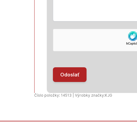
Odoslať
Číslo položky: 14513 | Výrobky značky:
KJG