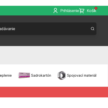
0
Prihlásenie
Košík
eplenie
Sadrokartón
Spojovací materiál