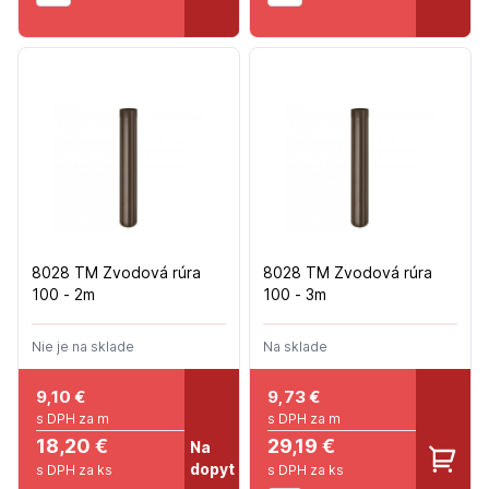
8028 TM Zvodová rúra
8028 TM Zvodová rúra
100 - 2m
100 - 3m
Nie je na sklade
Na sklade
9,10
€
9,73
€
s DPH za m
s DPH za m
18,20 €
29,19 €
Na
dopyt
s DPH za ks
s DPH za ks