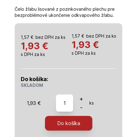
Čelo žľabu lisované z pozinkovaného plechu pre
bezproblémové ukončenie odkvapového žľabu.
1,57
€
bez DPH za ks
1,57
€
bez DPH za ks
1,93
€
1,93 €
s DPH za ks
s DPH za ks
Do košíka:
SKLADOM
množstvo
+
1,93
€
ks
9005
-
IČ
Čelo
Do košíka
333