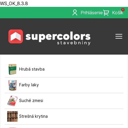
WS_OK_8.3.8
0
Prihlásenie
Košík
Hrubá stavba
Farby laky
Suché zmesi
Strešná krytina