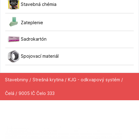
Stavebná chémia
Zateplenie
Sadrokartón
Spojovací materiál
Stavebniny /
Strešná krytina /
KJG - odkvapový systém /
Čelá /
9005 IČ Čelo 333