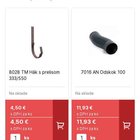
8028 TM Hák s prelisom
7016 AN Odskok 100
333/550
Na sklade
Na sklade
4,50
€
11,93
€
s DPH za ks
s DPH za ks
4,50 €
11,93 €
s DPH za ks
s DPH za ks
ks
ks