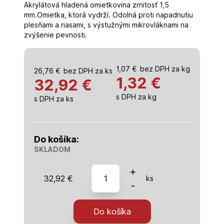
Akrylátová hladená omietkovina zrnitosť 1,5
mm.Omietka, ktorá vydrží. Odolná proti napadnutiu
plesňami a riasami, s výstužnými mikrovláknami na
zvýšenie pevnosti.
1,07
€
bez DPH za kg
26,76
€
bez DPH za ks
1,32
€
32,92 €
s DPH za kg
s DPH za ks
Do košíka:
SKLADOM
množstvo
+
32,92
€
ks
AHO
-
1,5
(Akrylátová
Do košíka
hladená