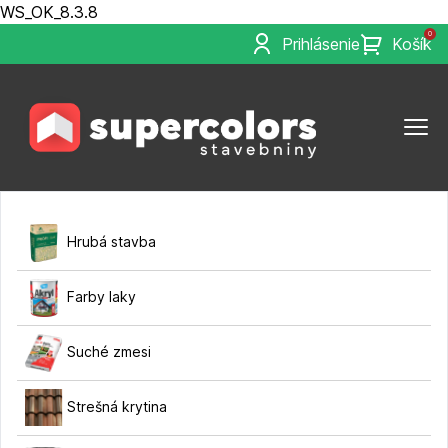
WS_OK_8.3.8
0
Prihlásenie
Košík
Hrubá stavba
Farby laky
Suché zmesi
Strešná krytina