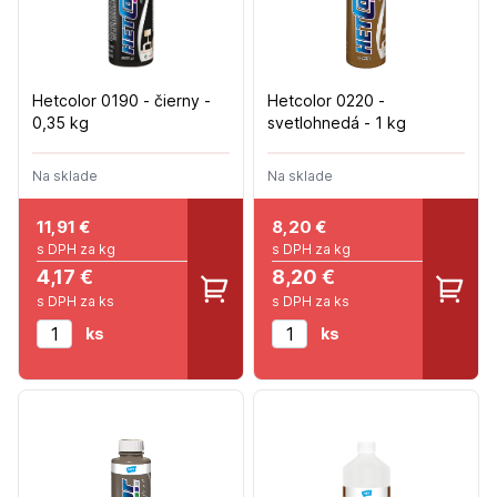
Hetcolor 0190 - čierny -
Hetcolor 0220 -
0,35 kg
svetlohnedá - 1 kg
Na sklade
Na sklade
11,91
€
8,20
€
s DPH za kg
s DPH za kg
4,17 €
8,20 €
s DPH za ks
s DPH za ks
ks
ks