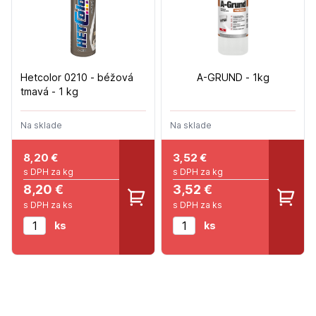
Hetcolor 0210 - béžová
A-GRUND - 1kg
tmavá - 1 kg
Na sklade
Na sklade
8,20
€
3,52
€
s DPH za kg
s DPH za kg
8,20 €
3,52 €
s DPH za ks
s DPH za ks
ks
ks