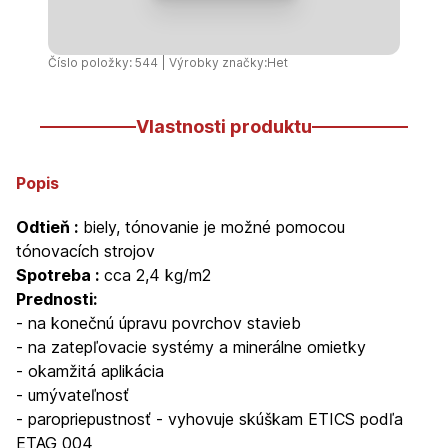
omietka)
-
25
Číslo položky: 544 | Výrobky značky:
Het
kg
Vlastnosti produktu
Popis
Odtieň :
biely, tónovanie je možné pomocou
tónovacích strojov
Spotreba :
cca 2,4 kg/m2
Prednosti:
- na konečnú úpravu povrchov stavieb
- na zatepľovacie systémy a minerálne omietky
- okamžitá aplikácia
- umývateľnosť
- paropriepustnosť - vyhovuje skúškam ETICS podľa
ETAG 004