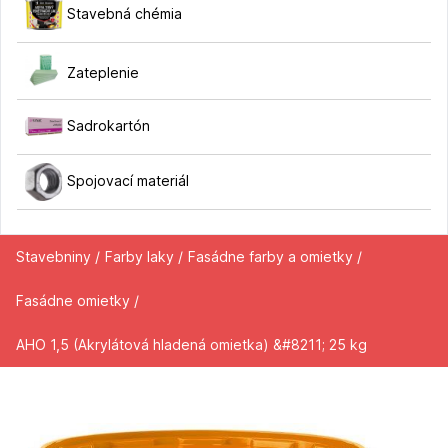
Stavebná chémia
Zateplenie
Sadrokartón
Spojovací materiál
Stavebniny /
Farby laky /
Fasádne farby a omietky /
Fasádne omietky /
AHO 1,5 (Akrylátová hladená omietka) &#8211; 25 kg