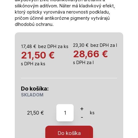
silikónovým aditívom. Náter má kladivkový efekt,
ktorý opticky vyrovnáva nerovnosti podkladu,
pričom účinné antikorózne pigmenty vytvárajú
dlhodobú ochranu.
23,30
€
bez DPH za l
17,48
€
bez DPH za ks
28,66
€
21,50 €
s DPH za l
s DPH za ks
Do košíka:
SKLADOM
množstvo
+
21,50
€
ks
Alkyton
-
kladivková
striebrošedá
Do košíka
750ml