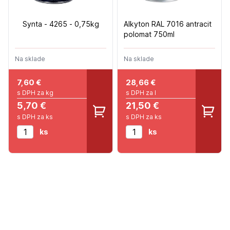
Synta - 4265 - 0,75kg
Alkyton RAL 7016 antracit
polomat 750ml
Na sklade
Na sklade
7,60
€
28,66
€
s DPH za kg
s DPH za l
5,70 €
21,50 €
s DPH za ks
s DPH za ks
ks
ks