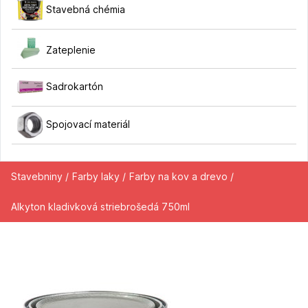
Stavebná chémia
Zateplenie
Sadrokartón
Spojovací materiál
Stavebniny /
Farby laky /
Farby na kov a drevo /
Alkyton kladivková striebrošedá 750ml