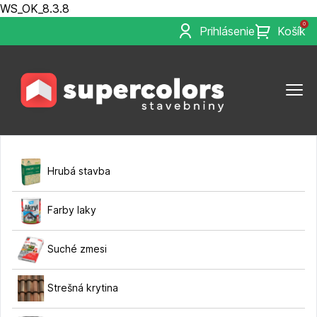
WS_OK_8.3.8
0
Prihlásenie
Košík
Hrubá stavba
Farby laky
Suché zmesi
Strešná krytina