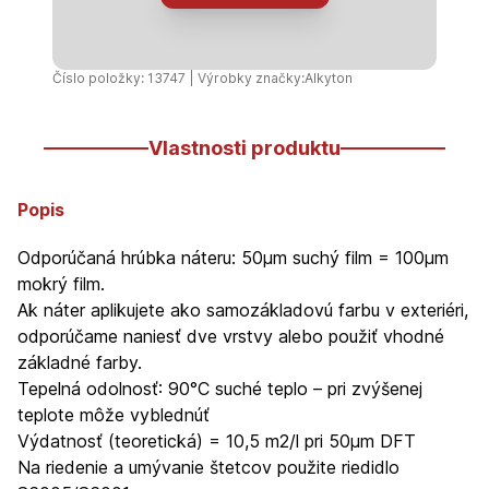
Číslo položky: 13747 | Výrobky značky:
Alkyton
Vlastnosti produktu
Popis
Odporúčaná hrúbka náteru: 50µm suchý film = 100µm
mokrý film.
Ak náter aplikujete ako samozákladovú farbu v exteriéri,
odporúčame naniesť dve vrstvy alebo použiť vhodné
základné farby.
Tepelná odolnosť: 90°C suché teplo – pri zvýšenej
teplote môže vyblednúť
Výdatnosť (teoretická) = 10,5 m2/l pri 50µm DFT
Na riedenie a umývanie štetcov použite riedidlo