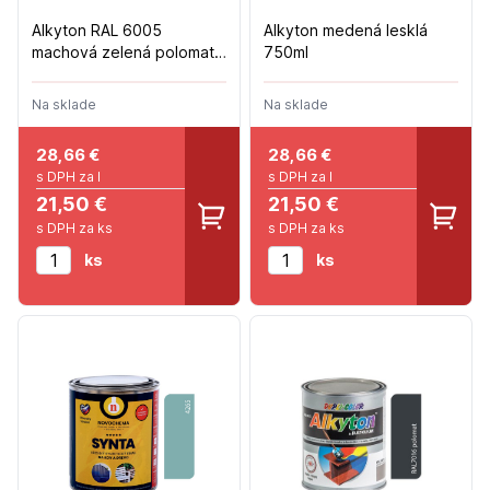
Alkyton RAL 6005
Alkyton medená lesklá
machová zelená polomat
750ml
750ml
Na sklade
Na sklade
28,66
€
28,66
€
s DPH za l
s DPH za l
21,50 €
21,50 €
s DPH za ks
s DPH za ks
ks
ks