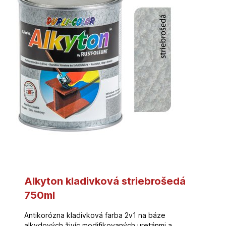
Alkyton kladivková striebrošedá
750ml
Antikorózna kladivková farba 2v1 na báze
alkydových živíc modifikovaných uretánmi a