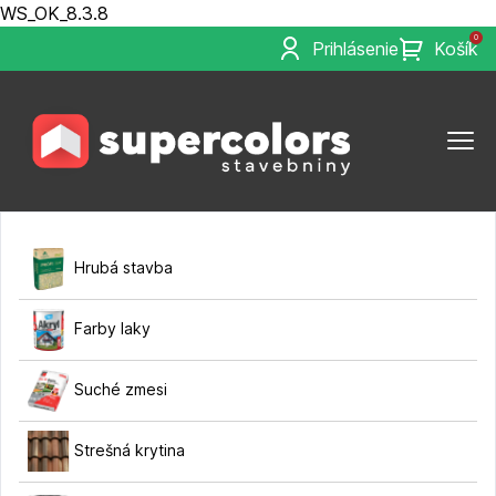
WS_OK_8.3.8
0
Prihlásenie
Košík
Hrubá stavba
Farby laky
Suché zmesi
Strešná krytina