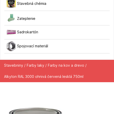
Stavebná chémia
Zateplenie
Sadrokartón
Spojovací materiál
Stavebniny /
Farby laky /
Farby na kov a drevo /
Alkyton RAL 3000 ohnivá červená lesklá 750ml