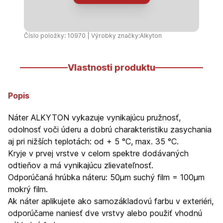
červená
lesklá
750ml
Číslo položky: 10970 | Výrobky značky:
Alkyton
Vlastnosti produktu
Popis
Náter ALKYTON vykazuje vynikajúcu pružnosť,
odolnosť voči úderu a dobrú charakteristiku zasychania
aj pri nižších teplotách: od + 5 °C, max. 35 °C.
Kryje v prvej vrstve v celom spektre dodávaných
odtieňov a má vynikajúcu zlievateľnosť.
Odporúčaná hrúbka náteru: 50µm suchý film = 100µm
mokrý film.
Ak náter aplikujete ako samozákladovú farbu v exteriéri,
odporúčame naniesť dve vrstvy alebo použiť vhodnú