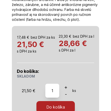
železo, zárubne, a má účinné antikorózne pigmenty
vytvárajúce dlhodobú ochranu. Farba má skvelú
priľnavosť aj na skorodovaný povrch po ručnom
očistení (farba na hrdzu, strechu, či plot).
23,30
€
bez DPH za l
17,48
€
bez DPH za ks
28,66
€
21,50 €
s DPH za l
s DPH za ks
Do košíka:
SKLADOM
množstvo
+
21,50
€
ks
Alkyton
-
RAL
3000
Do košíka
ohnivá