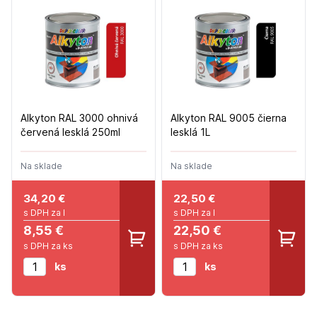
Alkyton RAL 3000 ohnivá
Alkyton RAL 9005 čierna
červená lesklá 250ml
lesklá 1L
Na sklade
Na sklade
34,20
€
22,50
€
s DPH za l
s DPH za l
8,55 €
22,50 €
s DPH za ks
s DPH za ks
ks
ks