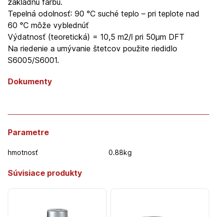
základnú farbu.
Tepelná odolnosť: 90 °C suché teplo – pri teplote nad
60 °C môže vyblednúť
Výdatnosť (teoretická) = 10,5 m2/l pri 50µm DFT
Na riedenie a umývanie štetcov použite riedidlo
S6005/S6001.
Dokumenty
Parametre
hmotnosť
0.88kg
Súvisiace produkty