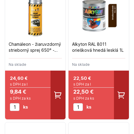
Chamäleon - žiaruvzdorný
Alkyton RAL 8011
strieborný sprej 650° -
oriešková hnedá lesklá 1L
400ml
Na sklade
Na sklade
24,60
€
22,50
€
s DPH za l
s DPH za l
9,84 €
22,50 €
s DPH za ks
s DPH za ks
ks
ks