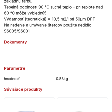
základnú farbu.
Tepelná odolnosť: 90 °C suché teplo – pri teplote nad
60 °C môže vyblednúť
Výdatnosť (teoretická) = 10,5 m2/l pri 50µm DFT
Na riedenie a umývanie štetcov použite riedidlo
S6005/S6001.
Dokumenty
Parametre
hmotnosť
0.88kg
Súvisiace produkty