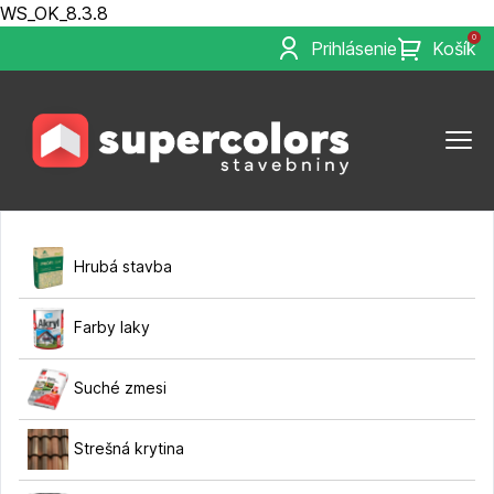
WS_OK_8.3.8
0
Prihlásenie
Košík
Hrubá stavba
Farby laky
Suché zmesi
Strešná krytina