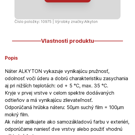
červená
lesklá
750ml
Číslo položky: 10975 | Výrobky značky:
Alkyton
Vlastnosti produktu
Popis
Náter ALKYTON vykazuje vynikajúcu pružnosť,
odolnosť voči úderu a dobrú charakteristiku zasychania
aj pri nižších teplotách: od + 5 °C, max. 35 °C.
Kryje v prvej vrstve v celom spektre dodávaných
odtieňov a má vynikajúcu zlievateľnosť.
Odporúčaná hrúbka náteru: 50µm suchý film = 100µm
mokrý film.
Ak náter aplikujete ako samozákladovú farbu v exteriéri,
odporúčame naniesť dve vrstvy alebo použiť vhodnú