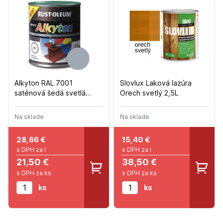
Alkyton RAL 7001
Slovlux Laková lazúra
saténová šedá svetlá
Orech svetlý 2,5L
polomat 750ml
Na sklade
Na sklade
28,66
€
15,40
€
s DPH za l
s DPH za l
21,50 €
38,50 €
s DPH za ks
s DPH za ks
ks
ks