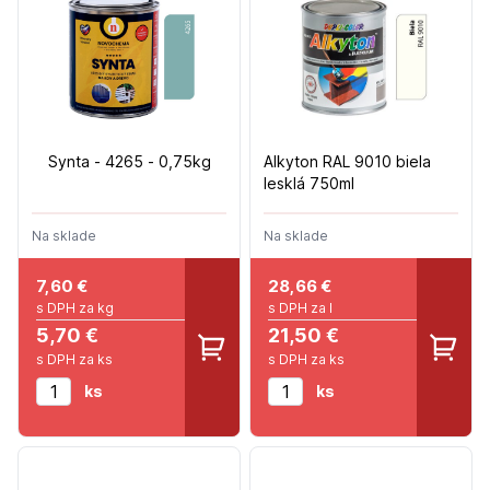
Synta - 4265 - 0,75kg
Alkyton RAL 9010 biela
lesklá 750ml
Na sklade
Na sklade
7,60
€
28,66
€
s DPH za kg
s DPH za l
5,70 €
21,50 €
s DPH za ks
s DPH za ks
ks
ks