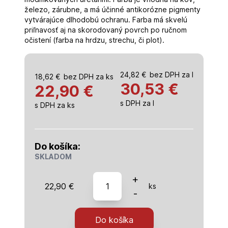
železo, zárubne, a má účinné antikorózne pigmenty
vytvárajúce dlhodobú ochranu. Farba má skvelú
priľnavosť aj na skorodovaný povrch po ručnom
očistení (farba na hrdzu, strechu, či plot).
24,82
€
bez DPH za l
18,62
€
bez DPH za ks
30,53
€
22,90 €
s DPH za l
s DPH za ks
Do košíka:
SKLADOM
množstvo
+
22,90
€
ks
Alkyton
-
RAL
3009
Do košíka
oxidovaná