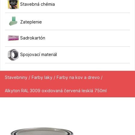
Stavebná chémia
Zateplenie
Sadrokartón
Spojovací materiál
Stavebniny /
Farby laky /
Farby na kov a drevo /
Alkyton RAL 3009 oxidovaná červená lesklá 750ml