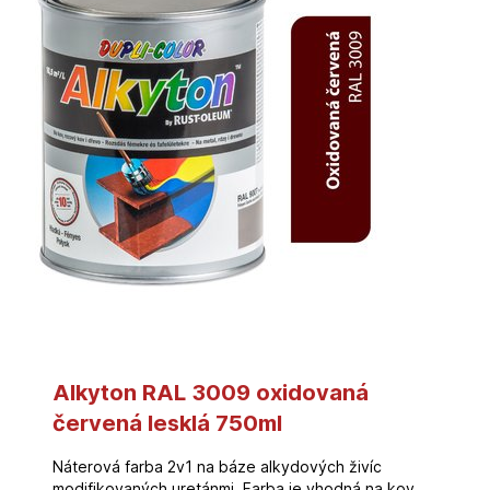
Alkyton RAL 3009 oxidovaná
červená lesklá 750ml
Náterová farba 2v1 na báze alkydových živíc
modifikovaných uretánmi. Farba je vhodná na kov,