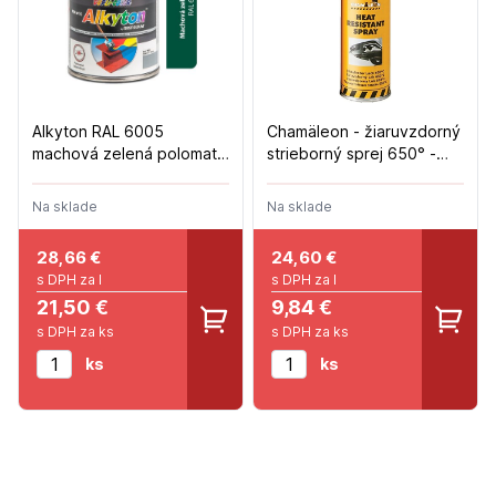
Alkyton RAL 6005
Chamäleon - žiaruvzdorný
machová zelená polomat
strieborný sprej 650° -
750ml
400ml
Na sklade
Na sklade
28,66
€
24,60
€
s DPH za l
s DPH za l
21,50 €
9,84 €
s DPH za ks
s DPH za ks
ks
ks