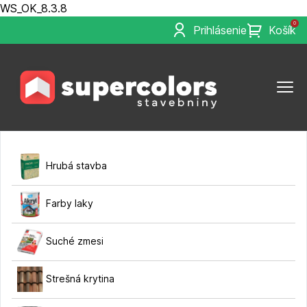
WS_OK_8.3.8
0
Prihlásenie
Košík
Hrubá stavba
Farby laky
Suché zmesi
Strešná krytina