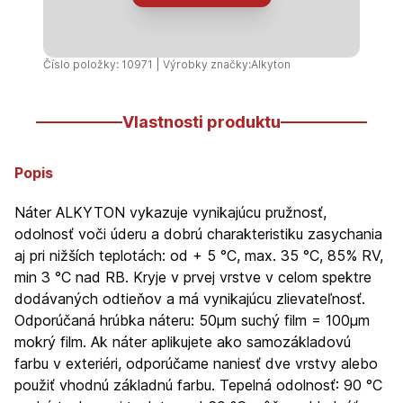
enzián
tmavá
lesklá
Číslo položky: 10971 | Výrobky značky:
Alkyton
750ml
Vlastnosti produktu
Popis
Náter ALKYTON vykazuje vynikajúcu pružnosť,
odolnosť voči úderu a dobrú charakteristiku zasychania
aj pri nižších teplotách: od + 5 °C, max. 35 °C, 85% RV,
min 3 °C nad RB. Kryje v prvej vrstve v celom spektre
dodávaných odtieňov a má vynikajúcu zlievateľnosť.
Odporúčaná hrúbka náteru: 50µm suchý film = 100µm
mokrý film. Ak náter aplikujete ako samozákladovú
farbu v exteriéri, odporúčame naniesť dve vrstvy alebo
použiť vhodnú základnú farbu. Tepelná odolnosť: 90 °C