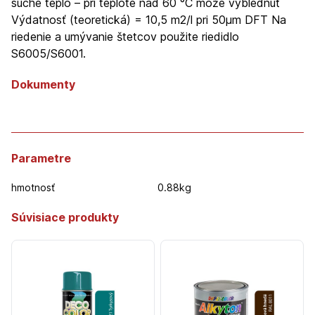
suché teplo – pri teplote nad 60 °C môže vyblednúť
Výdatnosť (teoretická) = 10,5 m2/l pri 50µm DFT Na
riedenie a umývanie štetcov použite riedidlo
S6005/S6001.
Dokumenty
Parametre
hmotnosť
0.88kg
Súvisiace produkty