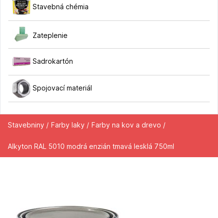
Stavebná chémia
Zateplenie
Sadrokartón
Spojovací materiál
Stavebniny /
Farby laky /
Farby na kov a drevo /
Alkyton RAL 5010 modrá enzián tmavá lesklá 750ml