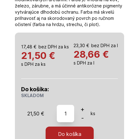
železo, zárubne, a má účinné antikorózne pigmenty
vytvárajúce dlhodobú ochranu. Farba má skvelú
priľnavosť aj na skorodovaný povrch po ručnom
očistení (farba na hrdzu, strechu, či plot).
23,30
€
bez DPH za l
17,48
€
bez DPH za ks
28,66
€
21,50 €
s DPH za l
s DPH za ks
Do košíka:
SKLADOM
množstvo
+
21,50
€
ks
Alkyton
-
RAL
5010
Do košíka
modrá