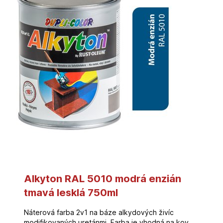
Alkyton RAL 5010 modrá enzián
tmavá lesklá 750ml
Náterová farba 2v1 na báze alkydových živíc
modifikovaných uretánmi. Farba je vhodná na kov,