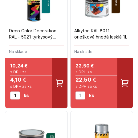
Deco Color Decoration
Alkyton RAL 8011
RAL - 5021 tyrkysový
oriešková hnedá lesklá 1L
400ml
Na sklade
Na sklade
10,24
€
22,50
€
s DPH za l
s DPH za l
4,10 €
22,50 €
s DPH za ks
s DPH za ks
ks
ks