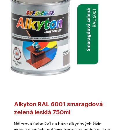
Alkyton RAL 6001 smaragdová
zelená lesklá 750ml
Náterová farba 2v1 na báze alkydových živíc
modifikovaných uretánmi. Farba je vhodná na kov,