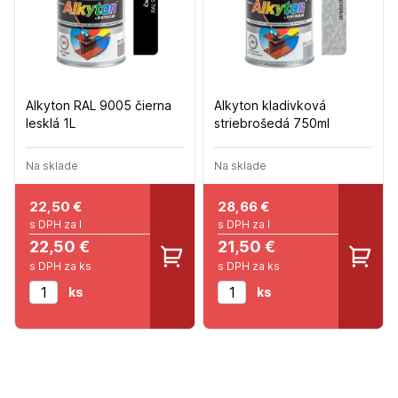
Alkyton RAL 9005 čierna
Alkyton kladivková
lesklá 1L
striebrošedá 750ml
Na sklade
Na sklade
22,50
€
28,66
€
s DPH za l
s DPH za l
22,50 €
21,50 €
s DPH za ks
s DPH za ks
ks
ks