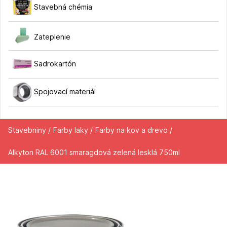
Stavebná chémia
Zateplenie
Sadrokartón
Spojovací materiál
Stavebniny /
Farby laky /
Farby na kov a drevo /
Alkyton RAL 6001 smaragdová zelená lesklá 750ml