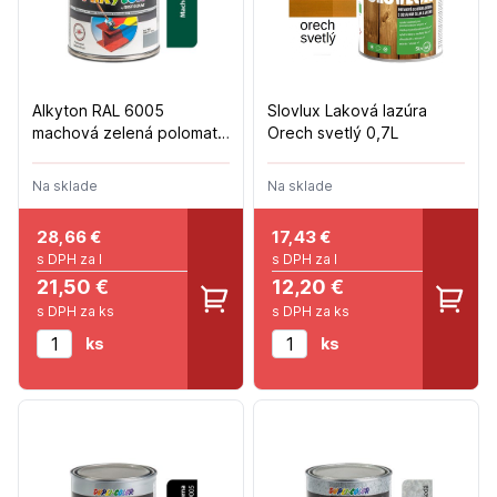
Alkyton RAL 6005
Slovlux Laková lazúra
machová zelená polomat
Orech svetlý 0,7L
750ml
Na sklade
Na sklade
28,66
€
17,43
€
s DPH za l
s DPH za l
21,50 €
12,20 €
s DPH za ks
s DPH za ks
ks
ks