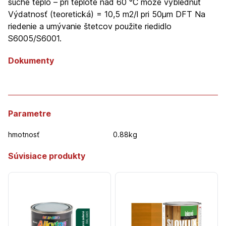
suché teplo – pri teplote nad 60 °C môže vyblednúť
Výdatnosť (teoretická) = 10,5 m2/l pri 50µm DFT Na
riedenie a umývanie štetcov použite riedidlo
S6005/S6001.
Dokumenty
Parametre
hmotnosť
0.88kg
Súvisiace produkty