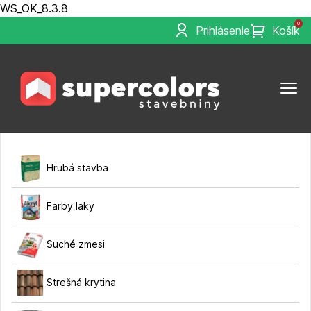
WS_OK_8.3.8
0
Prihlásenie
Košík
Hrubá stavba
Farby laky
Suché zmesi
Strešná krytina