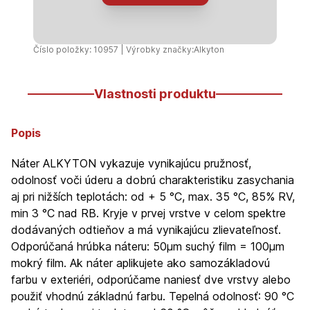
zelená
lesklá
750ml
Číslo položky: 10957 | Výrobky značky:
Alkyton
Vlastnosti produktu
Popis
Náter ALKYTON vykazuje vynikajúcu pružnosť,
odolnosť voči úderu a dobrú charakteristiku zasychania
aj pri nižších teplotách: od + 5 °C, max. 35 °C, 85% RV,
min 3 °C nad RB. Kryje v prvej vrstve v celom spektre
dodávaných odtieňov a má vynikajúcu zlievateľnosť.
Odporúčaná hrúbka náteru: 50µm suchý film = 100µm
mokrý film. Ak náter aplikujete ako samozákladovú
farbu v exteriéri, odporúčame naniesť dve vrstvy alebo
použiť vhodnú základnú farbu. Tepelná odolnosť: 90 °C