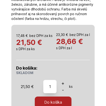
železo, zárubne, a má účinné antikorózne pigmenty
vytvárajúce dlhodobú ochranu. Farba má skvelú
priľnavosť aj na skorodovaný povrch po ručnom
očistení (farba na hrdzu, strechu, či plot).
23,30
€
bez DPH za l
17,48
€
bez DPH za ks
28,66
€
21,50 €
s DPH za l
s DPH za ks
Do košíka:
SKLADOM
množstvo
+
21,50
€
ks
Alkyton
-
RAL
6001
Do košíka
smaragdová