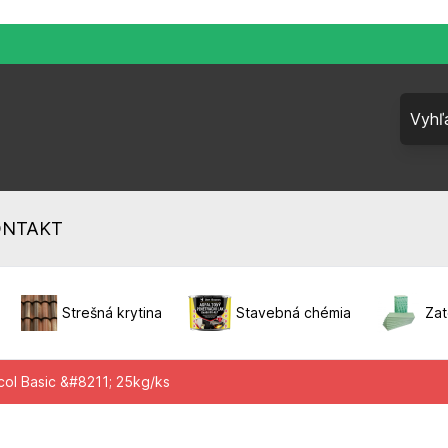
ONTAKT
Strešná krytina
Stavebná chémia
Zat
ol Basic &#8211; 25kg/ks