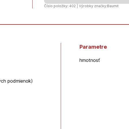
-
Číslo položky: 402 | Výrobky značky:
Baumit
25kg/ks
Parametre
hmotnosť
kých podmienok)