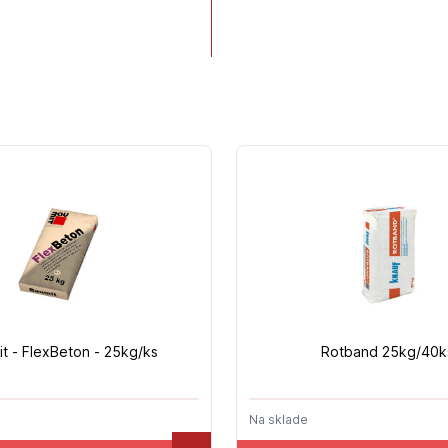
t - FlexBeton - 25kg/ks
Rotband 25kg/40k
Na sklade