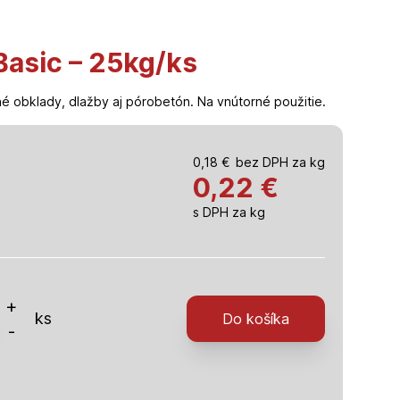
Basic – 25kg/ks
é obklady, dlažby aj pórobetón. Na vnútorné použitie.
0,18
€
bez DPH za kg
0,22
€
s DPH za kg
o
+
ks
Do košíka
-
l