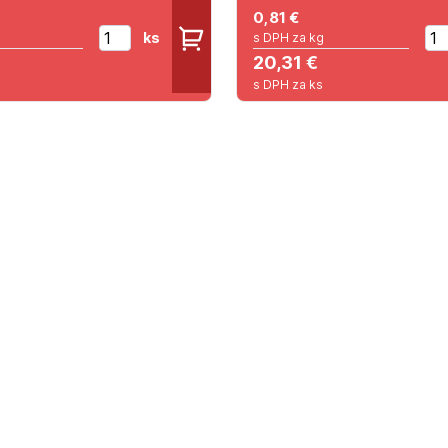
0,81
€
ks
s DPH za kg
20,31 €
s DPH za ks