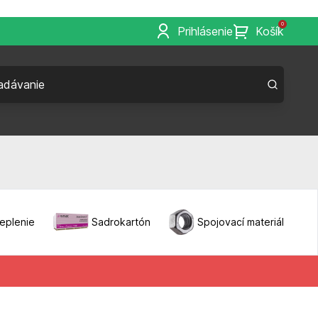
0
Prihlásenie
Košík
eplenie
Sadrokartón
Spojovací materiál