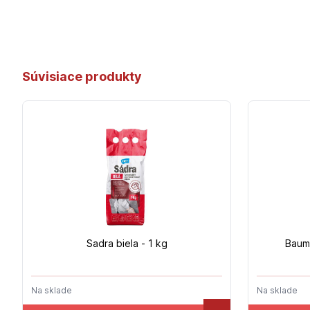
Súvisiace produkty
Sadra biela - 1 kg
Baumi
Na sklade
Na sklade