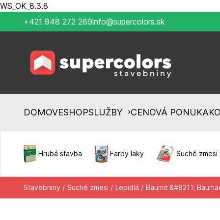
WS_OK_8.3.8
+421 948 272 269
info@supercolors.sk
›
DOMOV
ESHOP
SLUŽBY
CENOVÁ PONUKA
K
Hrubá stavba
Farby laky
Suché zmesi
Stavebniny /
Suché zmesi /
Lepidlá /
Baumit &#8211; Baumac