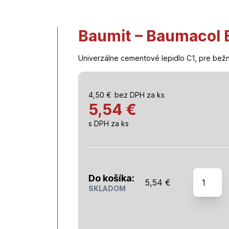
Baumit – Baumacol 
Univerzálne cementové lepidlo C1, pre bežn
4,50
€
bez DPH za ks
5,54 €
s DPH za ks
množstv
Do košíka:
5,54
€
Baumit
SKLADOM
-
Baumaco
Basic