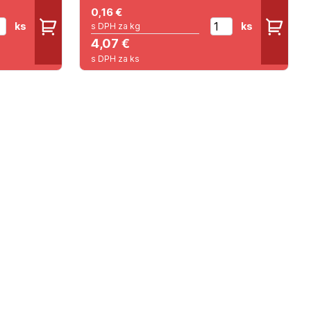
0,16
€
ks
ks
s DPH za kg
4,07 €
s DPH za ks