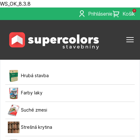
WS_OK_8.3.8
0
Prihlásenie
Košík
Hrubá stavba
Farby laky
Suché zmesi
Strešná krytina