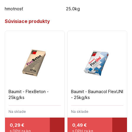
hmotnosť
25.0kg
Súvisiace produkty
Baumit - FlexBeton -
Baumit - Baumacol FlexUNI
25kg/ks
- 25kg/ks
Na sklade
Na sklade
0,29
€
0,49
€
s DPH za kg
s DPH za kg