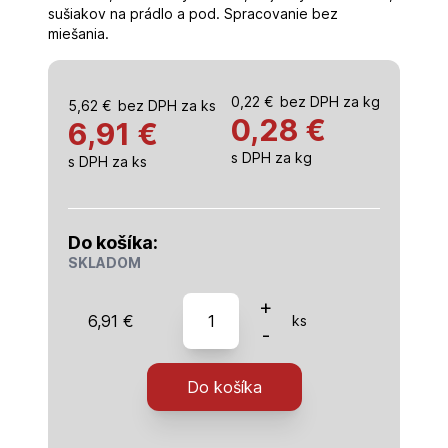
sušiakov na prádlo a pod. Spracovanie bez
miešania.
0,22
€
bez DPH za kg
5,62
€
bez DPH za ks
0,28
€
6,91 €
s DPH za kg
s DPH za ks
Do košíka:
SKLADOM
množstvo
+
6,91
€
ks
Baumit
-
-
FixBeton
Do košíka
-
25kg/ks