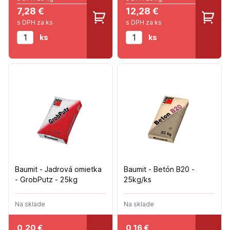
7,28 €
12,28 €
s DPH za ks
s DPH za ks
ks
ks
Baumit - Jadrová omietka
Baumit - Betón B20 -
- GrobPutz - 25kg
25kg/ks
Na sklade
Na sklade
0,20
€
0,16
€