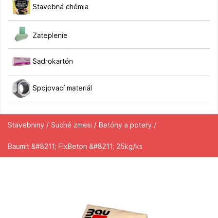
Stavebná chémia
Zateplenie
Sadrokartón
Spojovací materiál
Stavebniny /
Suché zmesi /
Betóny a potery /
Baumit &#8211; FixBeton &#8211; 25kg/ks