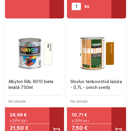
ks
Alkyton RAL 9010 biela
Slovlux tenkovrstvá lazúra
lesklá 750ml
- 0,7L - orech svetlý
Na sklade
Na sklade
28,66
€
10,71
€
s DPH za l
s DPH za l
21,50 €
7,50 €