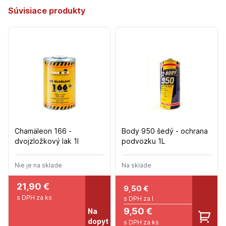
Súvisiace produkty
Chamäleon 166 -
Body 950 šedý - ochrana
dvojzložkový lak 1l
podvozku 1L
Nie je na sklade
Na sklade
21,90 €
9,50
€
s DPH za ks
s DPH za l
9,50 €
Na
dopyt
s DPH za ks