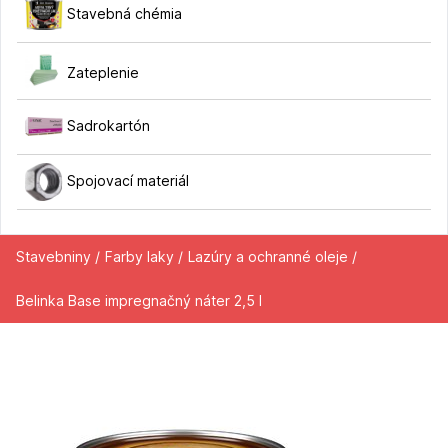
Stavebná chémia
Zateplenie
Sadrokartón
Spojovací materiál
Stavebniny /
Farby laky /
Lazúry a ochranné oleje /
Belinka Base impregnačný náter 2,5 l