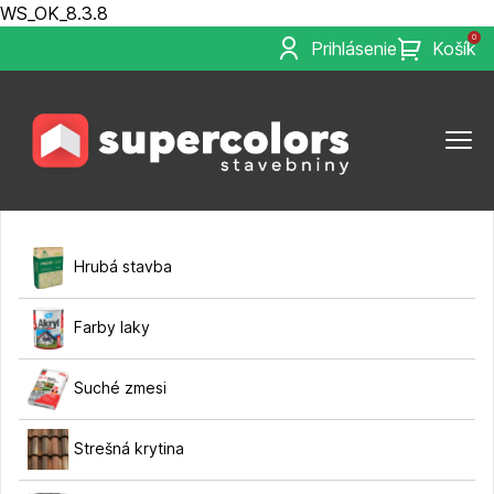
WS_OK_8.3.8
0
Prihlásenie
Košík
Hrubá stavba
Farby laky
Suché zmesi
Strešná krytina