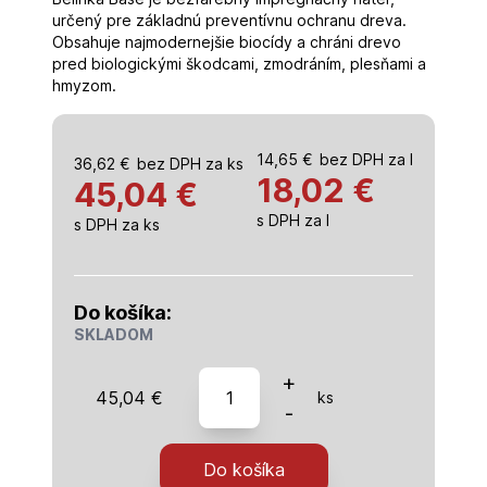
určený pre základnú preventívnu ochranu dreva.
Obsahuje najmodernejšie biocídy a chráni drevo
pred biologickými škodcami, zmodráním, plesňami a
hmyzom.
14,65
€
bez DPH za l
36,62
€
bez DPH za ks
18,02
€
45,04 €
s DPH za l
s DPH za ks
Do košíka:
SKLADOM
množstvo
+
45,04
€
ks
Belinka
-
Base
impregnačný
Do košíka
náter