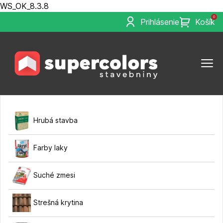
WS_OK_8.3.8
0
Prihlásenie
Košík
Hrubá stavba
Farby laky
Suché zmesi
Strešná krytina