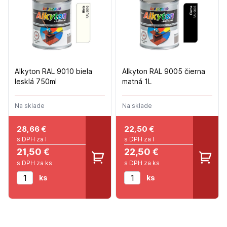
Alkyton RAL 9010 biela
Alkyton RAL 9005 čierna
lesklá 750ml
matná 1L
Na sklade
Na sklade
28,66
€
22,50
€
s DPH za l
s DPH za l
21,50 €
22,50 €
s DPH za ks
s DPH za ks
ks
ks