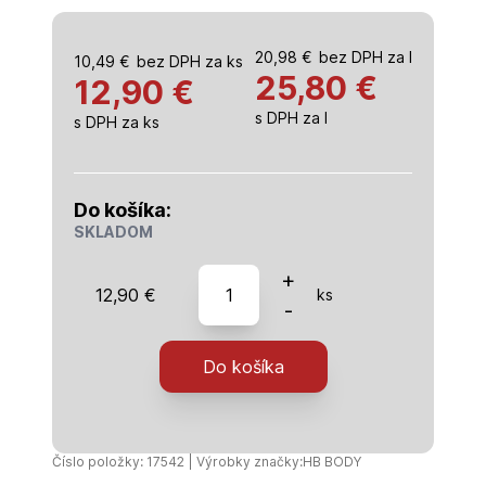
20,98
€
bez DPH za l
10,49
€
bez DPH za ks
25,80
€
12,90 €
s DPH za l
s DPH za ks
Do košíka:
SKLADOM
množstvo
+
12,90
€
ks
Body
-
H725
HARDENER
Do košíka
tužidlo
k
plničom
500ml
Číslo položky: 17542 | Výrobky značky:
HB BODY