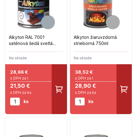
Alkyton RAL 7001
Alkyton žiaruvzdorná
saténová šedá svetlá
strieborná 750ml
polomat 750ml
Na sklade
Na sklade
28,66
€
38,52
€
s DPH za l
s DPH za l
21,50 €
28,90 €
s DPH za ks
s DPH za ks
ks
ks