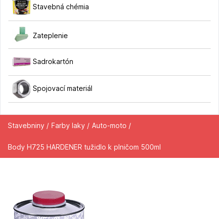
Stavebná chémia
Zateplenie
Sadrokartón
Spojovací materiál
Stavebniny /
Farby laky /
Auto-moto /
Body H725 HARDENER tužidlo k plničom 500ml