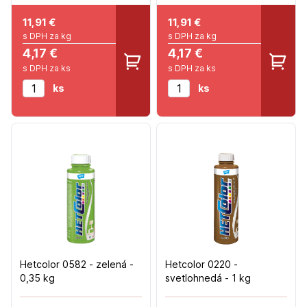
11,91
€
11,91
€
s DPH za kg
s DPH za kg
4,17 €
4,17 €
s DPH za ks
s DPH za ks
ks
ks
Hetcolor 0582 - zelená -
Hetcolor 0220 -
0,35 kg
svetlohnedá - 1 kg