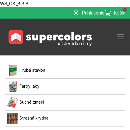
WS_OK_8.3.8
0
Prihlásenie
Košík
Hrubá stavba
Farby laky
Suché zmesi
Strešná krytina