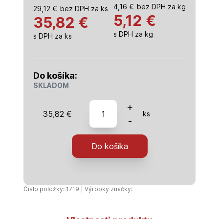
4,16
€
bez DPH za kg
29,12
€
bez DPH za ks
5,12
€
35,82 €
s DPH za kg
s DPH za ks
Do košíka:
SKLADOM
množstvo
+
35,82
€
ks
Brillant
-
100
-
Do košíka
7kg
+
1
kg
Číslo položky: 1719 | Výrobky značky:
zdarma