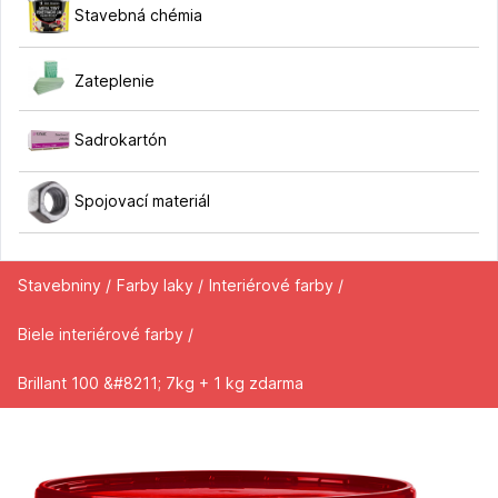
Stavebná chémia
Zateplenie
Sadrokartón
Spojovací materiál
Stavebniny /
Farby laky /
Interiérové farby /
Biele interiérové farby /
Brillant 100 &#8211; 7kg + 1 kg zdarma