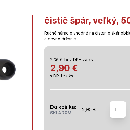
čistič špár, veľký, 
Ručné náradie vhodné na čistenie škár obkla
a pevné držanie.
2,36
€
bez DPH za ks
2,90 €
s DPH za ks
množstv
Do košíka:
2,90
€
čistič
SKLADOM
špár,
veľký,