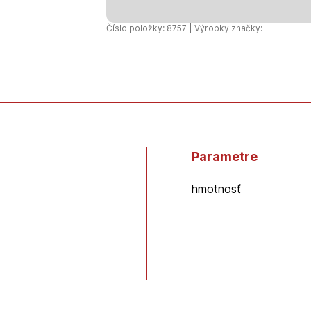
50
mm
Číslo položky: 8757 | Výrobky značky:
Parametre
hmotnosť