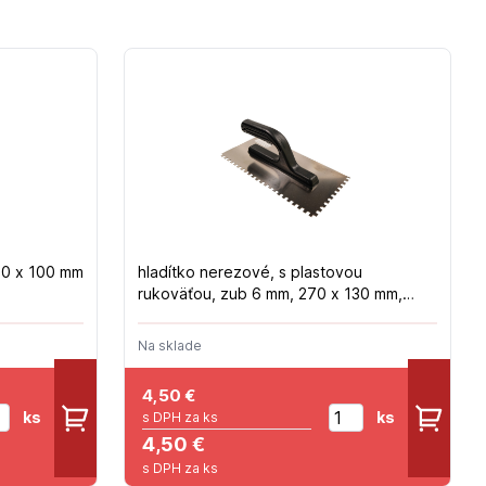
00 x 100 mm
hladítko nerezové, s plastovou
rukoväťou, zub 6 mm, 270 x 130 mm,
hobby
Na sklade
4,50
€
ks
ks
s DPH za ks
4,50 €
s DPH za ks