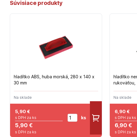
Súvisiace produkty
hladítko ABS, huba morská, 280 x 140 x
hladítko n
30 mm
rukoväťou,
Na sklade
Na sklade
5,90
€
6,90
€
ks
s DPH za ks
s DPH za ks
5,90 €
6,90 €
s DPH za ks
s DPH za ks