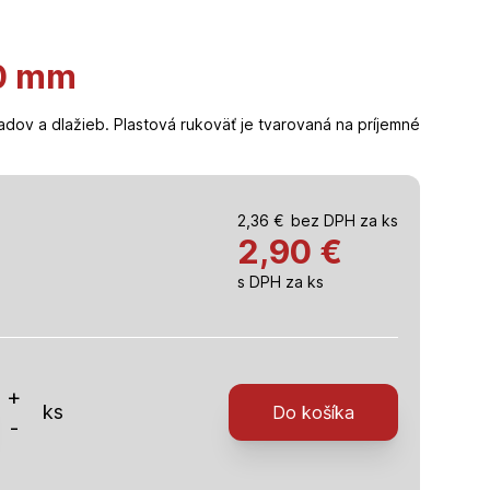
50 mm
dov a dlažieb. Plastová rukoväť je tvarovaná na príjemné
2,36
€
bez DPH za ks
2,90
€
s DPH za ks
o
+
ks
Do košíka
-