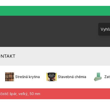
ONTAKT
Strešná krytina
Stavebná chémia
Zat
čistič špár, veľký, 50 mm