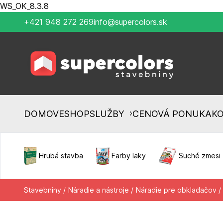
WS_OK_8.3.8
+421 948 272 269
info@supercolors.sk
›
DOMOV
ESHOP
SLUŽBY
CENOVÁ PONUKA
K
Hrubá stavba
Farby laky
Suché zmesi
Stavebniny /
Náradie a nástroje /
Náradie pre obkladačov /