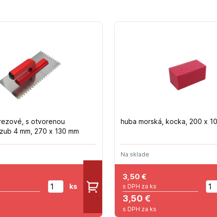
erezové, s otvorenou
huba morská, kocka, 200 x 1
 zub 4 mm, 270 x 130 mm
Na sklade
3,50
€
ks
s DPH za ks
3,50 €
s DPH za ks