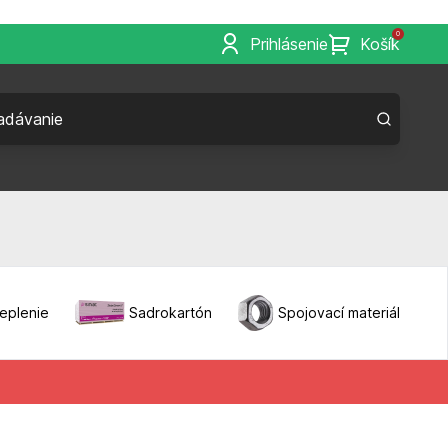
0
Prihlásenie
Košík
eplenie
Sadrokartón
Spojovací materiál