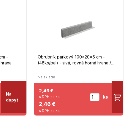
cm -
Obrubník parkový 100x20x5 cm -
 hrana
(48ks/pal) - sivá, rovná horná hrana /
PREMAK
Na sklade
2,46
€
Na
ks
s DPH za ks
dopyt
2,46 €
s DPH za ks