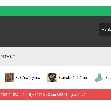
ONTAKT
Strešná krytina
Stavebná chémia
Zat
 &#8211; 12&#215;16,5&#215;40 cm &#8211; grafitová