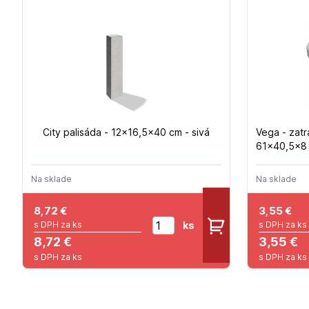
City palisáda - 12x16,5x40 cm - sivá
Vega - zatr
61x40,5x8 c
Na sklade
Na sklade
8,72
€
3,55
€
ks
s DPH za ks
s DPH za ks
8,72 €
3,55 €
s DPH za ks
s DPH za ks