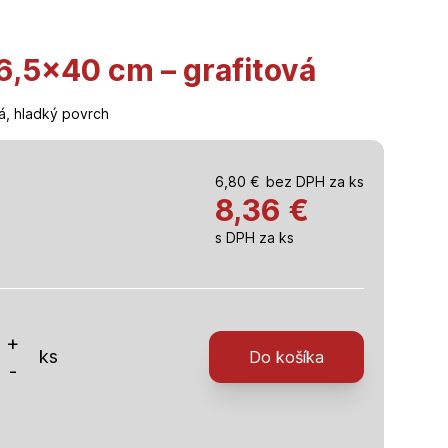
16,5×40 cm – grafitová
á, hladký povrch
6,80
€
bez DPH za ks
8,36
€
s DPH za ks
o
+
ks
Do košíka
-
x40