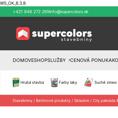
WS_OK_8.3.8
+421 948 272 269
info@supercolors.sk
›
DOMOV
ESHOP
SLUŽBY
CENOVÁ PONUKA
K
Hrubá stavba
Farby laky
Suché zmesi
Stavebniny /
Betónové produkty /
Skladom /
City palisáda