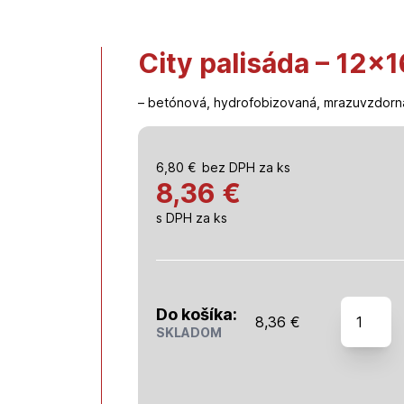
City palisáda – 12×
– betónová, hydrofobizovaná, mrazuvzdorn
6,80
€
bez DPH za ks
8,36 €
s DPH za ks
množstv
Do košíka:
8,36
€
City
SKLADOM
palisáda
-
12x16,5