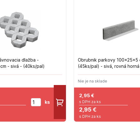
ávnovacia dlažba -
Obrubnik parkovy 100x25x5 
m - sivá - (40ks/pal)
(45ks/pal) - sivá, rovná horná
Nie je na sklade
2,95
€
ks
s DPH za ks
2,95 €
s DPH za ks