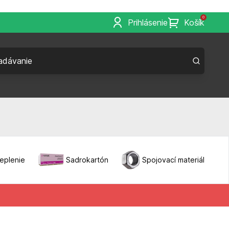
0
Prihlásenie
Košík
eplenie
Sadrokartón
Spojovací materiál