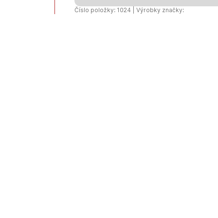
cm
Číslo položky: 1024 | Výrobky značky:
-
grafitová