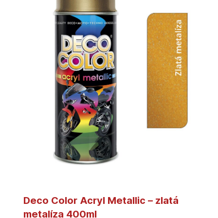
Deco Color Acryl Metallic – zlatá
metalíza 400ml