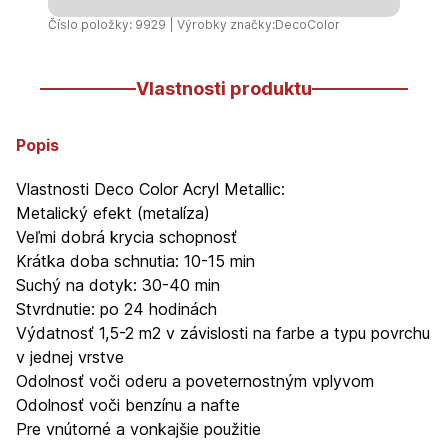
metalíza
Číslo položky: 9929 | Výrobky značky:
DecoColor
400ml
Vlastnosti produktu
Popis
Vlastnosti Deco Color Acryl Metallic:
Metalický efekt (metalíza)
Veľmi dobrá krycia schopnosť
Krátka doba schnutia: 10-15 min
Suchý na dotyk: 30-40 min
Stvrdnutie: po 24 hodinách
Výdatnosť 1,5-2 m2 v závislosti na farbe a typu povrchu
v jednej vrstve
Odolnosť voči oderu a poveternostným vplyvom
Odolnosť voči benzínu a nafte
Pre vnútorné a vonkajšie použitie