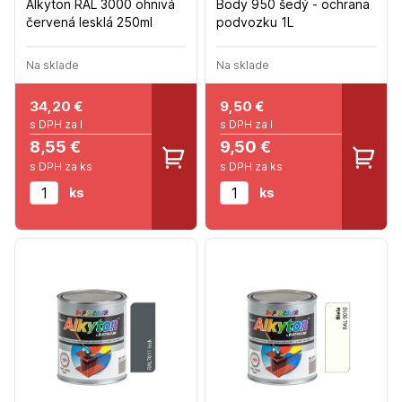
Alkyton RAL 3000 ohnivá
Body 950 šedý - ochrana
červená lesklá 250ml
podvozku 1L
Na sklade
Na sklade
34,20
€
9,50
€
s DPH za l
s DPH za l
8,55 €
9,50 €
s DPH za ks
s DPH za ks
ks
ks