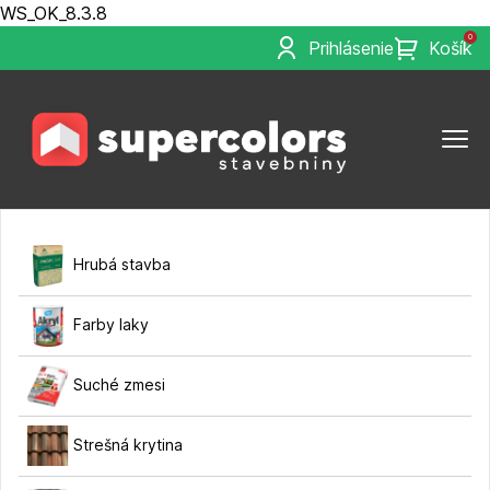
WS_OK_8.3.8
0
Prihlásenie
Košík
Hrubá stavba
Farby laky
Suché zmesi
Strešná krytina