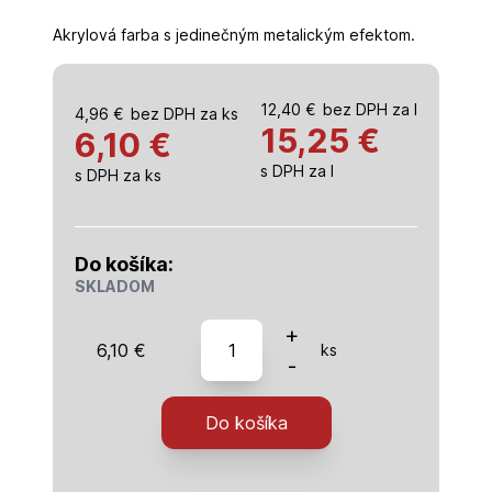
Akrylová farba s jedinečným metalickým efektom.
12,40
€
bez DPH za l
4,96
€
bez DPH za ks
15,25
€
6,10 €
s DPH za l
s DPH za ks
Do košíka:
SKLADOM
množstvo
+
6,10
€
ks
Deco
-
Color
Acryl
Do košíka
Metallic
-
zlatá