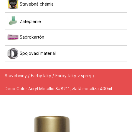
Stavebná chémia
Zateplenie
Sadrokartón
Spojovací materiál
Stavebniny /
Farby laky /
Farby-laky v spreji /
Deco Color Acryl Metallic &#8211; zlatá metalíza 400ml