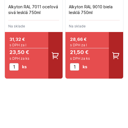
Alkyton RAL 7011 oceľová
Alkyton RAL 9010 biela
sivá lesklá 750ml
lesklá 750ml
Na sklade
Na sklade
31,32
€
28,66
€
s DPH za l
s DPH za l
23,50 €
21,50 €
s DPH za ks
s DPH za ks
ks
ks