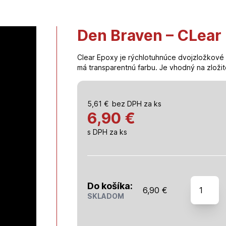
Den Braven – CLear
Clear Epoxy je rýchlotuhnúce dvojzložkové 
má transparentnú farbu. Je vhodný na zložit
5,61
€
bez DPH za ks
6,90 €
s DPH za ks
množstv
Do košíka:
6,90
€
Den
SKLADOM
Braven
-