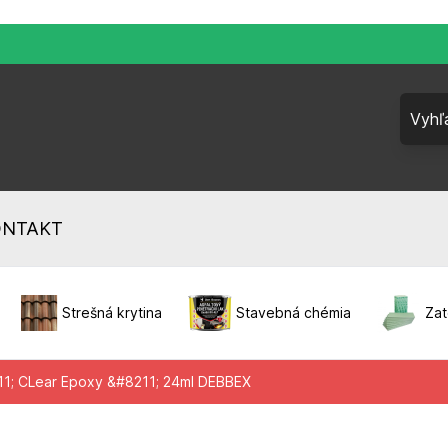
ONTAKT
Strešná krytina
Stavebná chémia
Zat
1; CLear Epoxy &#8211; 24ml DEBBEX