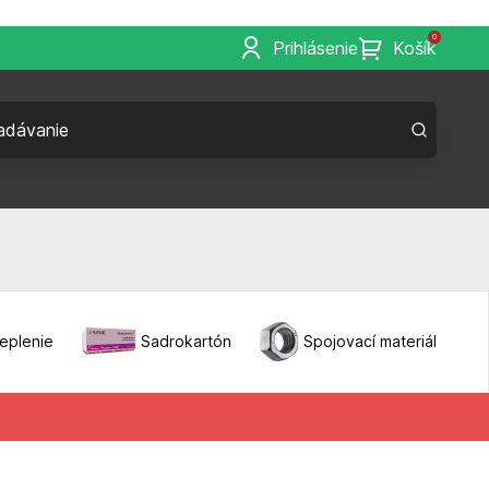
0
Prihlásenie
Košík
eplenie
Sadrokartón
Spojovací materiál