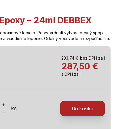
 Epoxy – 24ml DEBBEX
epoxidové lepidlo. Po vytvrdnutí vytvára pevný spoj a
é a viacdielne lepenie. Odolný voči vode a rozpúšťadlám.
233,74
€
bez DPH za l
287,50
€
s DPH za l
o
+
ks
Do košíka
-