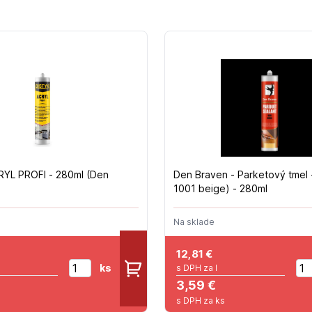
CRYL PROFI - 280ml (Den
Den Braven - Parketový tmel -
1001 beige) - 280ml
Na sklade
12,81
€
ks
s DPH za l
3,59 €
s DPH za ks