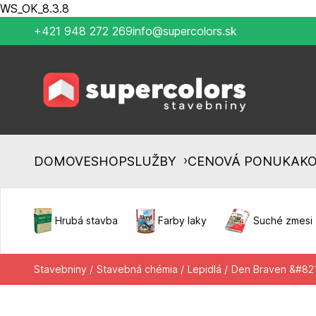
WS_OK_8.3.8
+421 948 272 269
info@supercolors.sk
›
DOMOV
ESHOP
SLUŽBY
CENOVÁ PONUKA
K
Hrubá stavba
Farby laky
Suché zmesi
Stavebniny /
Stavebná chémia /
Lepidlá /
Den Braven &#821