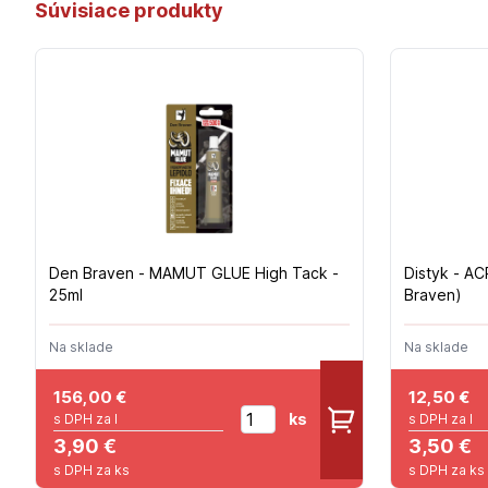
Súvisiace produkty
Den Braven - MAMUT GLUE High Tack -
Distyk - A
25ml
Braven)
Na sklade
Na sklade
156,00
€
12,50
€
ks
s DPH za l
s DPH za l
3,90 €
3,50 €
s DPH za ks
s DPH za ks