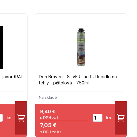
 javor (RAL
Den Braven - SILVER line PU lepidlo na
tehly - pištolová - 750ml
Na sklade
9,40
€
ks
ks
s DPH za l
7,05 €
s DPH za ks