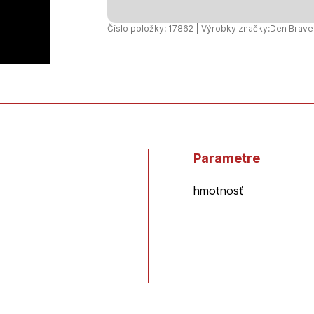
CLear
Epoxy
Číslo položky: 17862 | Výrobky značky:
Den Brave
-
24ml
DEBBEX
Parametre
hmotnosť