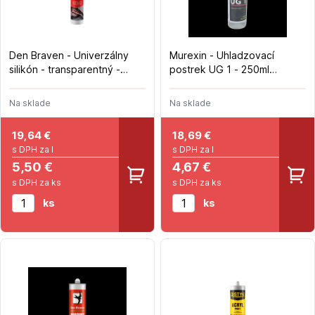
Den Braven - Univerzálny
Murexin - Uhladzovací
silikón - transparentný -
postrek UG 1 - 250ml
280ml
rozprašovač
Na sklade
Na sklade
19,64
€
18,69
€
s DPH za l
s DPH za l
5,50 €
4,67 €
s DPH za ks
s DPH za ks
ks
ks