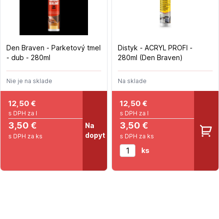
Den Braven - Parketový tmel
Distyk - ACRYL PROFI -
- dub - 280ml
280ml (Den Braven)
Nie je na sklade
Na sklade
12,50
€
12,50
€
s DPH za l
s DPH za l
3,50 €
3,50 €
Na
dopyt
s DPH za ks
s DPH za ks
ks