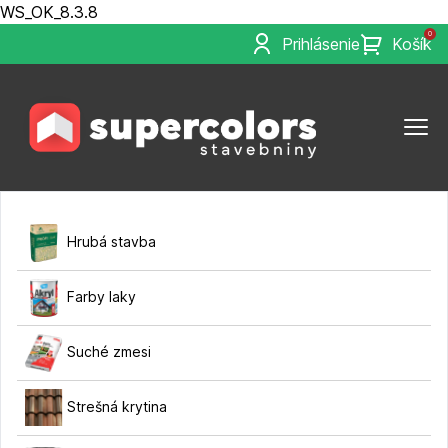
WS_OK_8.3.8
0
Prihlásenie
Košík
Hrubá stavba
Farby laky
Suché zmesi
Strešná krytina