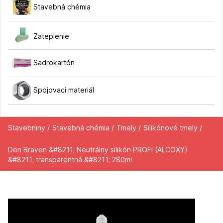
Stavebná chémia
Zateplenie
Sadrokartón
Spojovací materiál
Stavebniny /
Stavebná chémia /
Tmely /
Silikónové tmely /
Den Braven &#8211; Neutrálny silikón PROFI (ALCOXY)
&#8211; transparentná &#8211; 280ml