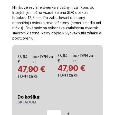
Hliníkové revízne dvierka s tlačným zámkom, do
ktorých je možné vsadiť zelenú SDK dosku s
hrúbkou 12,5 mm. Po zabudovaní do steny
nenarúšajú dvierka rovnosť steny (nemajú madlo ani
rúčku). Otváranie sa vykonáva zatlačením dvierok
smerom k stene, kedy dôjde k vycvaknutiu zámku a
pootvoreniu.
38,94
bez DPH za
38,94
bez DPH za
€
ks
€
ks
47,90
€
47,90 €
s DPH za ks
s DPH za ks
Do košíka:
SKLADOM
množstvo
+