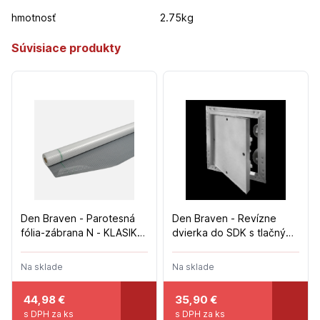
hmotnosť
2.75kg
Súvisiace produkty
Den Braven - Parotesná
Den Braven - Revízne
fólia-zábrana N - KLASIK
dvierka do SDK s tlačným
110 g/m2 - 1,5m x 50m
zámkom - 300x300mm
Na sklade
Na sklade
44,98
€
35,90
€
s DPH za ks
s DPH za ks