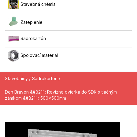
Stavebná chémia
Zateplenie
Sadrokartón
Spojovací materiál
Stavebniny /
Sadrokartón /
Den Braven &#8211; Revízne dvierka do SDK s tlačným
zámkom &#8211; 500x500mm