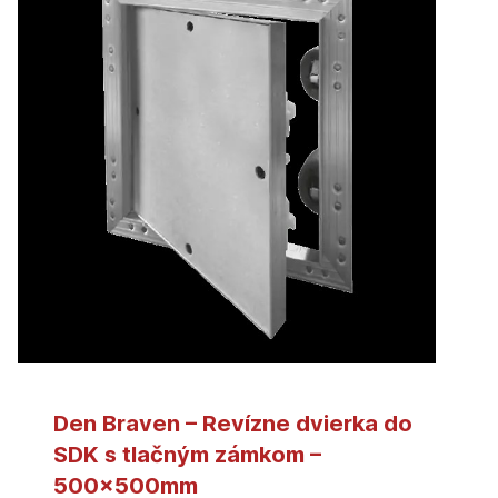
Den Braven – Revízne dvierka do
SDK s tlačným zámkom –
500x500mm