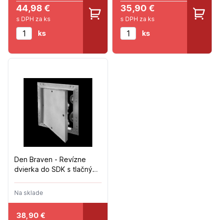
44,98 €
35,90 €
s DPH za ks
s DPH za ks
ks
ks
Den Braven - Revízne
dvierka do SDK s tlačným
zámkom - 400x400mm
Na sklade
38,90
€