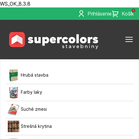
WS_OK_8.3.8
0
Prihlásenie
Košík
Hrubá stavba
Farby laky
Suché zmesi
Strešná krytina