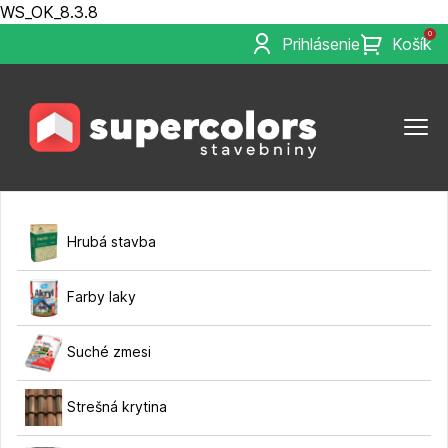
WS_OK_8.3.8
0
Prihlásenie
Košík
Hrubá stavba
Farby laky
Suché zmesi
Strešná krytina