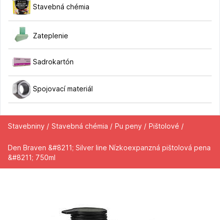
Stavebná chémia
Zateplenie
Sadrokartón
Spojovací materiál
Stavebniny /
Stavebná chémia /
Pu peny /
Pištolové /
Den Braven &#8211; Silver line Nízkoexpanzná pištolová pena
&#8211; 750ml