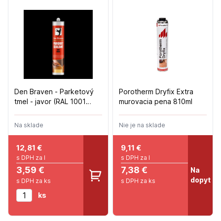
Den Braven - Parketový
Porotherm Dryfix Extra
tmel - javor (RAL 1001
murovacia pena 810ml
beige) - 280ml
Na sklade
Nie je na sklade
12,81
€
9,11
€
s DPH za l
s DPH za l
3,59 €
7,38 €
Na
dopyt
s DPH za ks
s DPH za ks
ks