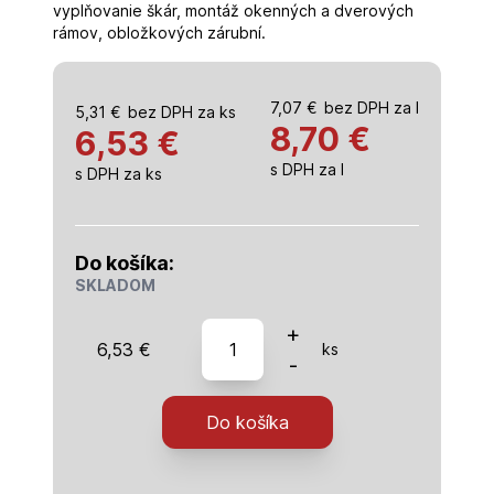
vyplňovanie škár, montáž okenných a dverových
rámov, obložkových zárubní.
7,07
€
bez DPH za l
5,31
€
bez DPH za ks
8,70
€
6,53 €
s DPH za l
s DPH za ks
Do košíka:
SKLADOM
množstvo
+
6,53
€
ks
Den
-
Braven
-
Do košíka
Silver
line
Nízkoexpanzná