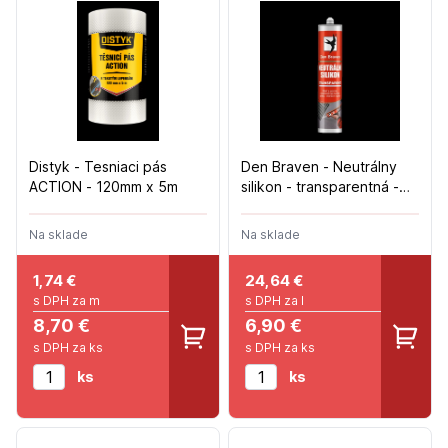
Distyk - Tesniaci pás
Den Braven - Neutrálny
ACTION - 120mm x 5m
silikon - transparentná -
280ml
Na sklade
Na sklade
1,74
€
24,64
€
s DPH za m
s DPH za l
8,70 €
6,90 €
s DPH za ks
s DPH za ks
ks
ks