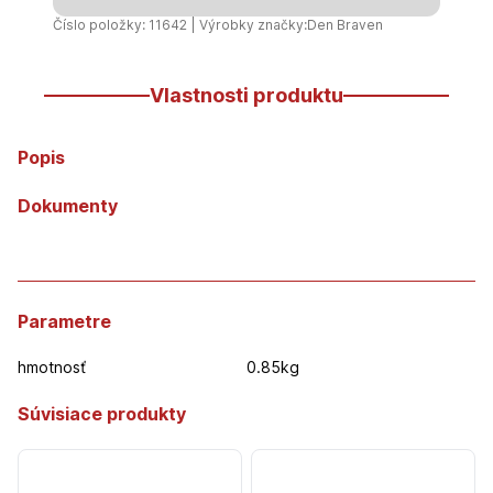
pištolová
Číslo položky: 11642 | Výrobky značky:
Den Braven
pena
-
Vlastnosti produktu
750ml
Popis
Dokumenty
Parametre
hmotnosť
0.85kg
Súvisiace produkty