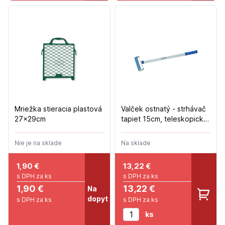
Mriežka stieracia plastová
Valček ostnatý - strhávač
27x29cm
tapiet 15cm, teleskopická,
hliníková tyč
Nie je na sklade
Na sklade
1,90
€
13,22
€
s DPH za ks
s DPH za ks
1,90 €
13,22 €
Na
dopyt
s DPH za ks
s DPH za ks
ks