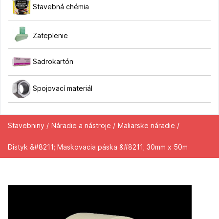
Stavebná chémia
Zateplenie
Sadrokartón
Spojovací materiál
Stavebniny /
Náradie a nástroje /
Maliarske náradie /
Distyk &#8211; Maskovacia páska &#8211; 30mm x 50m