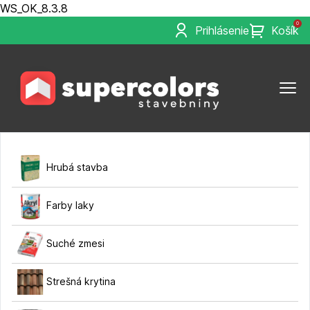
WS_OK_8.3.8
0
Prihlásenie
Košík
Hrubá stavba
Farby laky
Suché zmesi
Strešná krytina