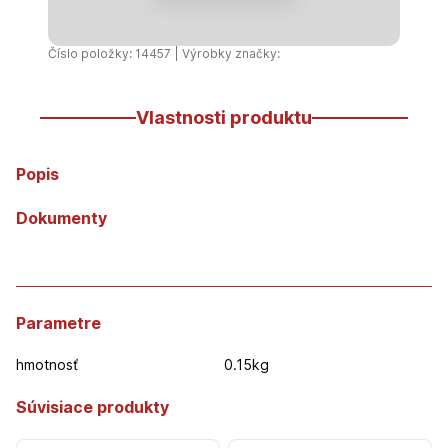
-
30mm
x
Číslo položky: 14457 | Výrobky značky:
50m
Vlastnosti produktu
Popis
Dokumenty
Parametre
hmotnosť
0.15kg
Súvisiace produkty