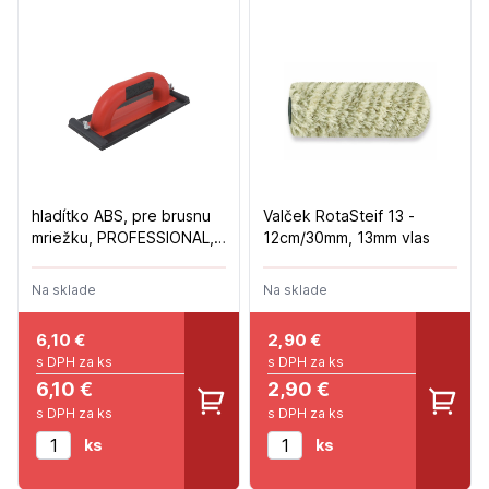
hladítko ABS, pre brusnu
Valček RotaSteif 13 -
mriežku, PROFESSIONAL,
12cm/30mm, 13mm vlas
90X235mm
Na sklade
Na sklade
6,10
€
2,90
€
s DPH za ks
s DPH za ks
6,10 €
2,90 €
s DPH za ks
s DPH za ks
ks
ks