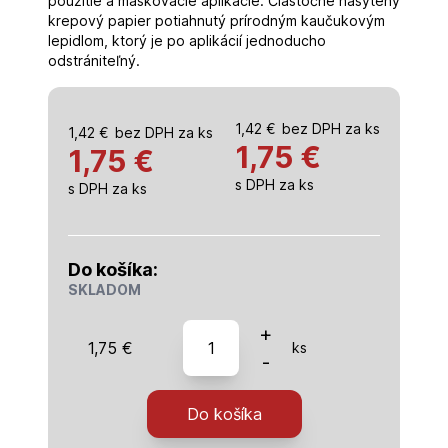
použitie a maskovacie aplikácie. Čiastočne nasýtený
krepový papier potiahnutý prírodným kaučukovým
lepidlom, ktorý je po aplikácií jednoducho
odstrániteľný.
1,42
€
bez DPH za ks
1,42
€
bez DPH za ks
1,75
€
1,75 €
s DPH za ks
s DPH za ks
Do košíka:
SKLADOM
množstvo
+
1,75
€
ks
Distyk
-
-
Maskovacia
Do košíka
páska