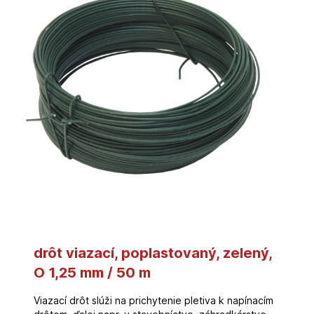
drôt viazací, poplastovaný, zelený,
O 1,25 mm / 50 m
Viazací drôt slúži na prichytenie pletiva k napínacím