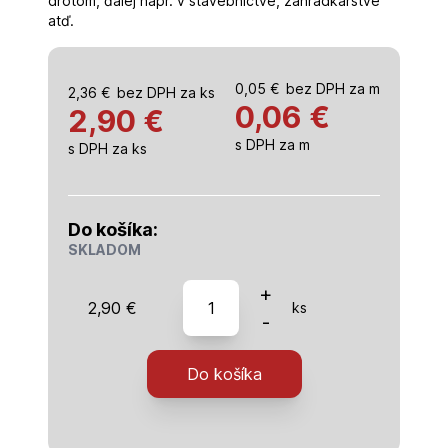
drôtom, ďalej napr. v stavebníctve, záhradkárstve
atď.
0,05
€
bez DPH za m
2,36
€
bez DPH za ks
0,06
€
2,90 €
s DPH za m
s DPH za ks
Do košíka:
SKLADOM
množstvo
+
2,90
€
ks
drôt
-
viazací,
poplastovaný,
Do košíka
zelený,
O
1,25