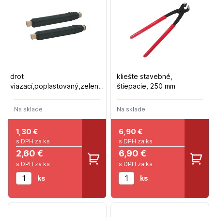
drot
kliešte stavebné,
viazací,poplastovaný,zelený,
štiepacie, 250 mm
0 0,65/0,55/mm / 100g
suprava 2ks
Na sklade
Na sklade
1,30
€
6,90
€
s DPH za ks
s DPH za ks
2,60 €
6,90 €
s DPH za ks
s DPH za ks
ks
ks