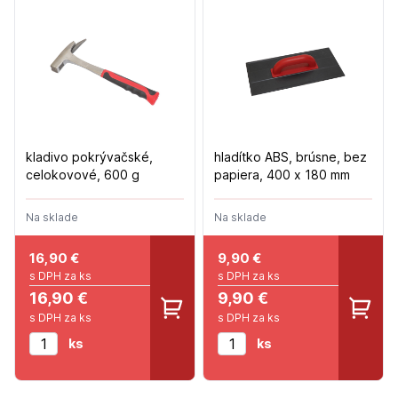
kladivo pokrývačské,
hladítko ABS, brúsne, bez
celokovové, 600 g
papiera, 400 x 180 mm
Na sklade
Na sklade
16,90
€
9,90
€
s DPH za ks
s DPH za ks
16,90 €
9,90 €
s DPH za ks
s DPH za ks
ks
ks