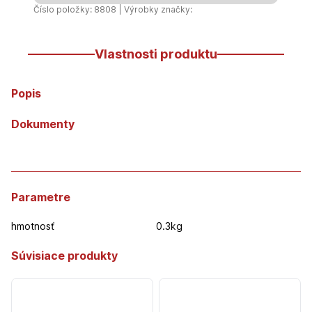
mm
Číslo položky: 8808 | Výrobky značky:
/
50
Vlastnosti produktu
m
Popis
Dokumenty
Parametre
hmotnosť
0.3kg
Súvisiace produkty