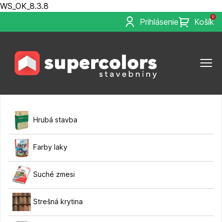
WS_OK_8.3.8
0
Prihlásenie
Košík
Hrubá stavba
Farby laky
Suché zmesi
Strešná krytina