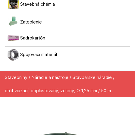
Stavebná chémia
Zateplenie
Sadrokartón
Spojovací materiál
Stavebniny /
Náradie a nástroje /
Stavbárske náradie /
drôt viazací, poplastovaný, zelený, O 1,25 mm / 50 m