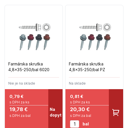
Farmárska skrutka
Farmárska skrutka
4,8x35-250/bal 6020
4,8x35-250/bal PZ
Nie je na sklade
Na sklade
0,79
€
0,81
€
s DPH za ks
s DPH za ks
19,78 €
20,30 €
Na
dopyt
s DPH za bal
s DPH za bal
bal