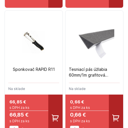
Sponkovač RAPID R11
Tesniací pás úžlabia
60mm/1m grafitová
COMPRIBAND
Na sklade
Na sklade
66,85
€
0,66
€
s DPH za ks
s DPH za ks
66,85 €
0,66 €
s DPH za ks
s DPH za ks