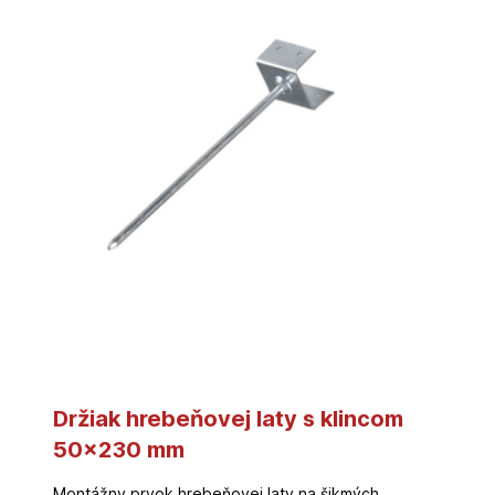
Držiak hrebeňovej laty s klincom
50×230 mm
Montážny prvok hrebeňovej laty na šikmých