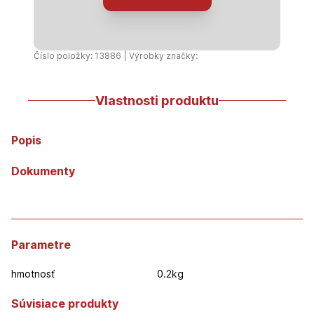
s
klincom
50x230
mm
Číslo položky: 13886 | Výrobky značky:
Vlastnosti produktu
Popis
Dokumenty
Parametre
hmotnosť
0.2kg
Súvisiace produkty