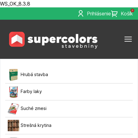
WS_OK_8.3.8
0
Prihlásenie
Košík
Hrubá stavba
Farby laky
Suché zmesi
Strešná krytina