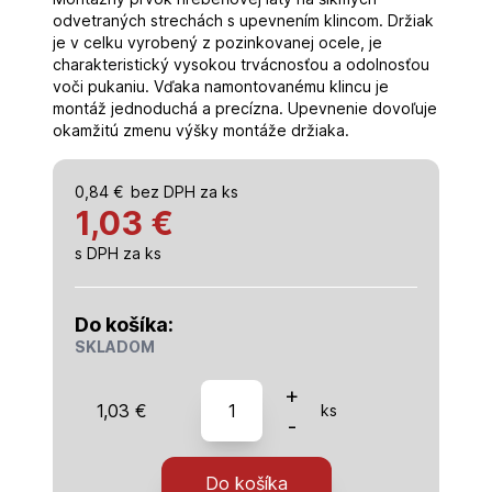
odvetraných strechách s upevnením klincom. Držiak
je v celku vyrobený z pozinkovanej ocele, je
charakteristický vysokou trvácnosťou a odolnosťou
voči pukaniu. Vďaka namontovanému klincu je
montáž jednoduchá a precízna. Upevnenie dovoľuje
okamžitú zmenu výšky montáže držiaka.
0,84
€
bez DPH za ks
1,03 €
s DPH za ks
Do košíka:
SKLADOM
množstvo
+
1,03
€
ks
Držiak
-
hrebeňovej
laty
Do košíka