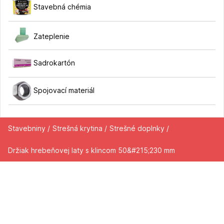
Stavebná chémia
Zateplenie
Sadrokartón
Spojovací materiál
Stavebniny /
Strešná krytina /
Strešné doplnky /
Držiak hrebeňovej laty s klincom 50&#215;230 mm