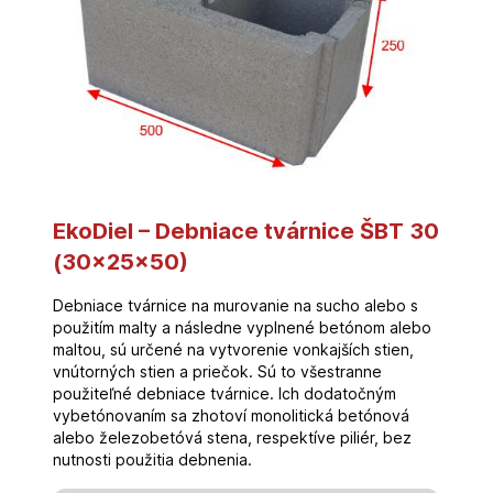
EkoDiel – Debniace tvárnice ŠBT 30
(30x25x50)
Debniace tvárnice na murovanie na sucho alebo s
použitím malty a následne vyplnené betónom alebo
maltou, sú určené na vytvorenie vonkajších stien,
vnútorných stien a priečok. Sú to všestranne
použiteľné debniace tvárnice. Ich dodatočným
vybetónovaním sa zhotoví monolitická betónová
alebo železobetóvá stena, respektíve piliér, bez
nutnosti použitia debnenia.