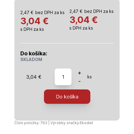
2,47
€
bez DPH za ks
2,47
€
bez DPH za ks
3,04
€
3,04 €
s DPH za ks
s DPH za ks
Do košíka:
SKLADOM
množstvo
+
3,04
€
ks
EkoDiel
-
-
Debniace
Do košíka
tvárnice
ŠBT
30
(30x25x50)
Číslo položky: 763 | Výrobky značky:
Ekodiel