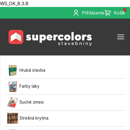
WS_OK_8.3.8
0
Prihlásenie
Košík
Hrubá stavba
Farby laky
Suché zmesi
Strešná krytina