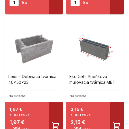
ks
ks
Leier - Debniaca tvárnica
EkoDiel - Priečková
40x50x23
murovacia tvárnica MBT
12 P+D (500x200x120) -
10ks/m2 - (96ks/pal)
Na sklade
Na sklade
1,97
€
2,15
€
s DPH za ks
s DPH za ks
1,97 €
2,15 €
s DPH za ks
s DPH za ks