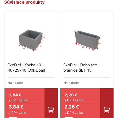
Súvisiace produkty
EkoDiel - Kocka 40 -
EkoDiel - Debniace
40x25x40 (30ks/pal)
tvárnice ŠBT 15
(15x25x50)
Na sklade
Na sklade
3,84
€
2,26
€
s DPH za ks
s DPH za ks
3,84 €
2,26 €
s DPH za ks
s DPH za ks