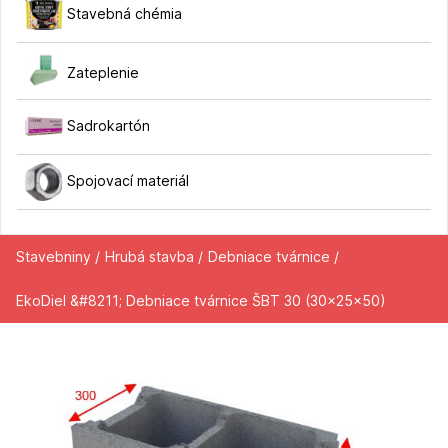
Stavebná chémia
Zateplenie
Sadrokartón
Spojovací materiál
Stavebniny /
Hrubá stavba /
Debniace tvárnice /
EkoDiel &#8211; Debniace tvárnice ŠBT 30 (30x25x50)