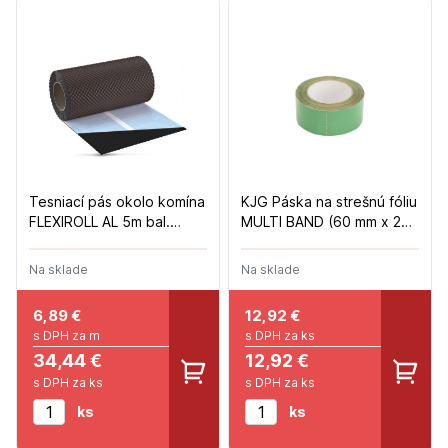
Tesniací pás okolo komína
KJG Páska na strešnú fóliu
FLEXIROLL AL 5m bal.
MULTI BAND (60 mm x 25
Hnedý
m)
Na sklade
Na sklade
6,89
€
12,92
€
s DPH za m
s DPH za ks
34,44 €
12,92 €
s DPH za ks
s DPH za ks
ks
ks