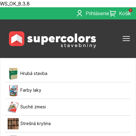
WS_OK_8.3.8
0
Prihlásenie
Košík
Hrubá stavba
Farby laky
Suché zmesi
Strešná krytina