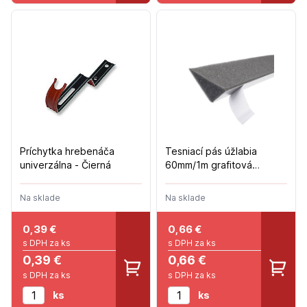
Príchytka hrebenáča
Tesniací pás úžlabia
univerzálna - Čierná
60mm/1m grafitová
COMPRIBAND
Na sklade
Na sklade
0,39
€
0,66
€
s DPH za ks
s DPH za ks
0,39 €
0,66 €
s DPH za ks
s DPH za ks
ks
ks