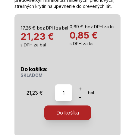
predovšetkým na montáž farbených, plechových,
strešných krytín na upevnenie do drevených lát.
0,69
€
bez DPH za ks
17,26
€
bez DPH za bal
0,85
€
21,23 €
s DPH za ks
s DPH za bal
Do košíka:
SKLADOM
množstvo
+
21,23
€
bal
Farmárska
-
skrutka
4,8x19-
Do košíka
250/bal
3009