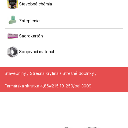
Stavebná chémia
Zateplenie
Sadrokartón
Spojovací materiál
Stavebniny /
Strešná krytina /
Strešné doplnky /
Farmárska skrutka 4,8&#215;19-250/bal 3009