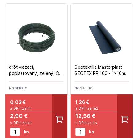
drôt viazací,
Geotextília Masterplast
poplastovaný, zelený, O
GEOTEX PP 100 - 1x10m -
0,8 mm / 100 m
10m2/bal
Na sklade
Na sklade
0,03
€
1,26
€
s DPH za m
s DPH za m2
2,90 €
12,56 €
s DPH za ks
s DPH za ks
ks
ks