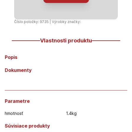
PP,
2
x
Číslo položky: 9735 | Výrobky značky:
10
m,
Vlastnosti produktu
70
g
/
Popis
m2
Dokumenty
Parametre
hmotnosť
1.4kg
Súvisiace produkty