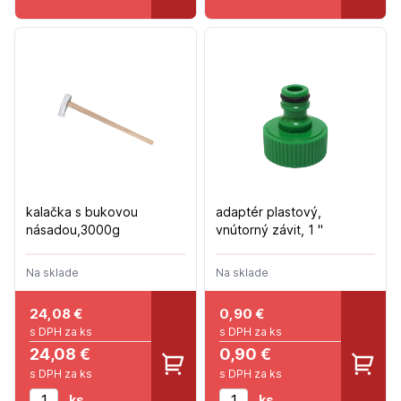
kalačka s bukovou
adaptér plastový,
násadou,3000g
vnútorný závit, 1 "
Na sklade
Na sklade
24,08
€
0,90
€
s DPH za ks
s DPH za ks
24,08 €
0,90 €
s DPH za ks
s DPH za ks
ks
ks