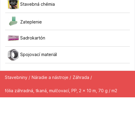
Stavebná chémia
Zateplenie
Sadrokartón
Spojovací materiál
Stavebniny /
Náradie a nástroje /
Záhrada /
fólia záhradná, tkaná, mulčovací, PP, 2 x 10 m, 70 g / m2