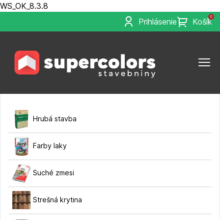
WS_OK_8.3.8
0
Prihlásenie
Košík
Hrubá stavba
Farby laky
Suché zmesi
Strešná krytina