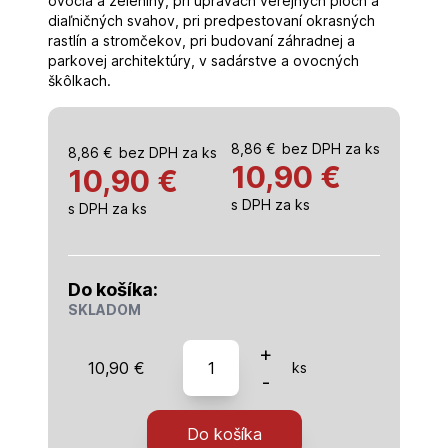
ovocia a zeleniny, pri úpravách verejných plôch a
diaľničných svahov, pri predpestovaní okrasných
rastlín a stromčekov, pri budovaní záhradnej a
parkovej architektúry, v sadárstve a ovocných
škôlkach.
8,86
€
bez DPH za ks
8,86
€
bez DPH za ks
10,90
€
10,90 €
s DPH za ks
s DPH za ks
Do košíka:
SKLADOM
množstvo
+
10,90
€
ks
fólia
-
záhradná,
tkaná,
Do košíka
mulčovací,