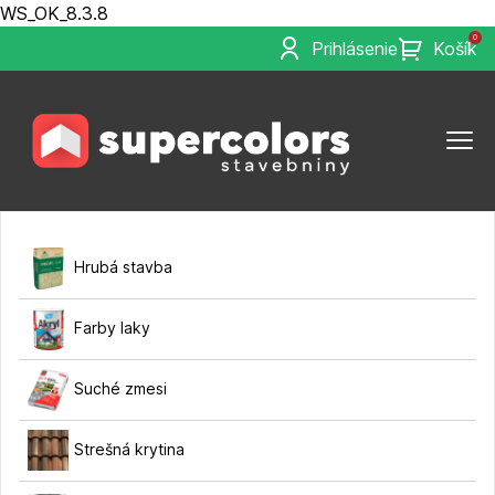
WS_OK_8.3.8
0
Prihlásenie
Košík
Hrubá stavba
Farby laky
Suché zmesi
Strešná krytina