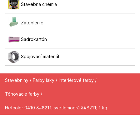
Stavebná chémia
Zateplenie
Sadrokartón
Spojovací materiál
Stavebniny /
Farby laky /
Interiérové farby /
Tónovacie farby /
Hetcolor 0410 &#8211; svetlomodrá &#8211; 1 kg