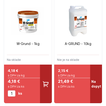
W-Grund - 1kg
A-GRUND - 10kg
Na sklade
Nie je na sklade
4,18
€
2,15
€
s DPH za kg
s DPH za kg
4,18 €
21,49 €
Na
dopyt
s DPH za ks
s DPH za ks
ks