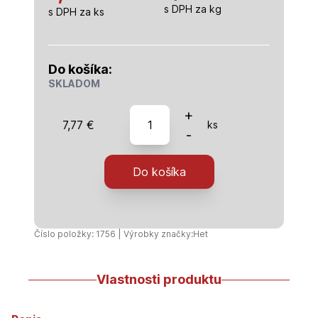
s DPH za kg
s DPH za ks
Do košíka:
SKLADOM
množstvo
+
7,77
€
ks
Hetcolor
-
0410
-
Do košíka
svetlomodrá
-
1
kg
Číslo položky: 1756 | Výrobky značky:
Het
Vlastnosti produktu