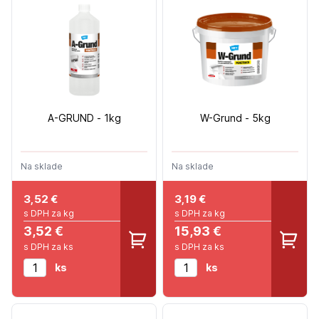
A-GRUND - 1kg
W-Grund - 5kg
Na sklade
Na sklade
3,52
€
3,19
€
s DPH za kg
s DPH za kg
3,52 €
15,93 €
s DPH za ks
s DPH za ks
ks
ks