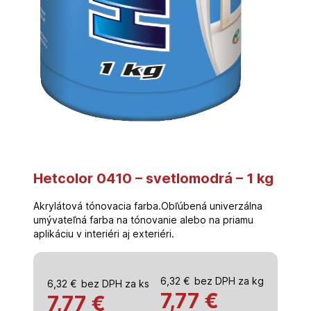
Hetcolor 0410 – svetlomodrá – 1 kg
Akrylátová tónovacia farba.Obľúbená univerzálna
umývateľná farba na tónovanie alebo na priamu
aplikáciu v interiéri aj exteriéri.
6,32
€
bez DPH za kg
6,32
€
bez DPH za ks
7,77
€
7,77 €