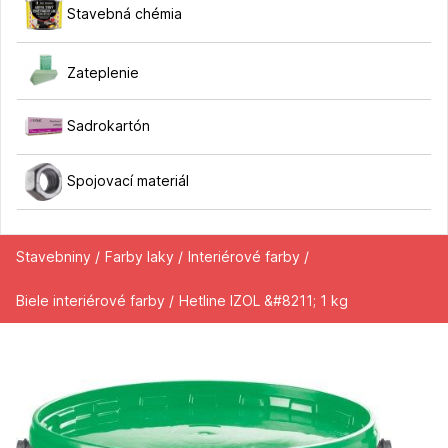
Stavebná chémia
Zateplenie
Sadrokartón
Spojovací materiál
Stavebniny /
Farby laky /
Interiérové farby /
Biele interiérové farby /
Hetline IZOL &#8211; 1 kg