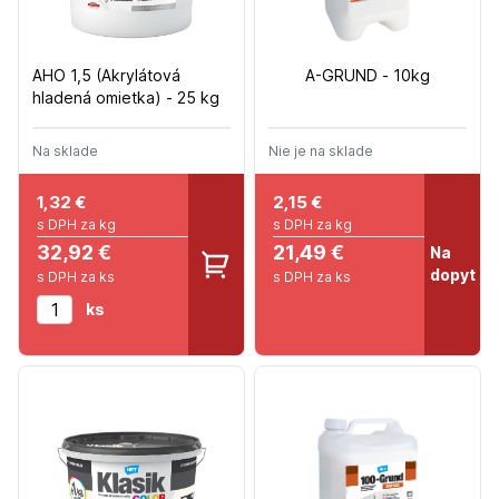
AHO 1,5 (Akrylátová
A-GRUND - 10kg
hladená omietka) - 25 kg
Na sklade
Nie je na sklade
1,32
€
2,15
€
s DPH za kg
s DPH za kg
32,92 €
21,49 €
Na
dopyt
s DPH za ks
s DPH za ks
ks