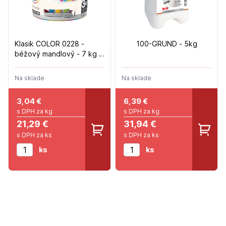
Klasik COLOR 0228 -
100-GRUND - 5kg
béžový mandlový - 7 kg +
1 kg
Na sklade
Na sklade
3,04
€
6,39
€
s DPH za kg
s DPH za kg
21,29 €
31,94 €
s DPH za ks
s DPH za ks
ks
ks