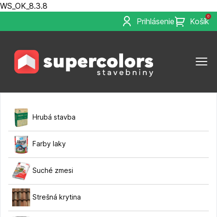
WS_OK_8.3.8
0
Prihlásenie
Košík
Hrubá stavba
Farby laky
Suché zmesi
Strešná krytina