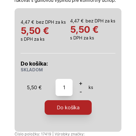
rukoväť s gumovou výplňou pre komfortný úchop.
4,47
€
bez DPH za ks
4,47
€
bez DPH za ks
5,50
€
5,50 €
s DPH za ks
s DPH za ks
Do košíka:
SKLADOM
množstvo
+
5,50
€
ks
hladítko
-
ASB,huba
morská,
Do košíka
PROFESSIONAL,250
x
130
x
Číslo položky: 17419 | Výrobky značky: