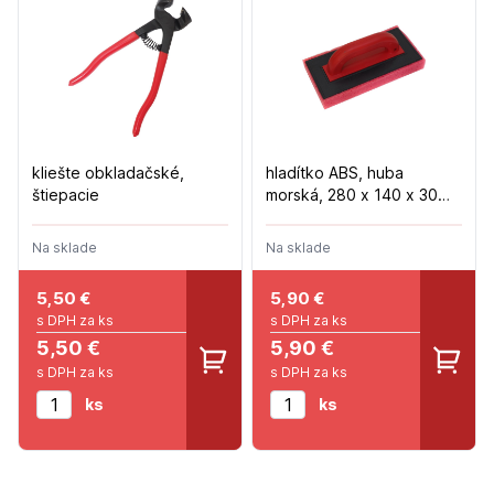
kliešte obkladačské,
hladítko ABS, huba
štiepacie
morská, 280 x 140 x 30
mm
Na sklade
Na sklade
5,50
€
5,90
€
s DPH za ks
s DPH za ks
5,50 €
5,90 €
s DPH za ks
s DPH za ks
ks
ks