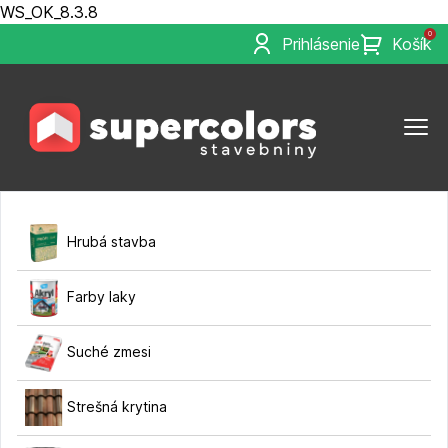
WS_OK_8.3.8
0
Prihlásenie
Košík
Hrubá stavba
Farby laky
Suché zmesi
Strešná krytina