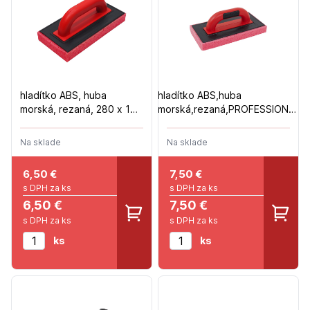
hladítko ABS, huba
hladítko ABS,huba
morská, rezaná, 280 x 140
morská,rezaná,PROFESSIONAL
x 30 mm
280X140X30mm
Na sklade
Na sklade
6,50
€
7,50
€
s DPH za ks
s DPH za ks
6,50 €
7,50 €
s DPH za ks
s DPH za ks
ks
ks