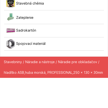
Stavebná chémia
Zateplenie
Sadrokartón
Spojovací materiál
Stavebniny /
Náradie a nástroje /
Náradie pre obkladačov /
hladítko ASB,huba morská, PROFESSIONAL,250 x 130 x 30mm