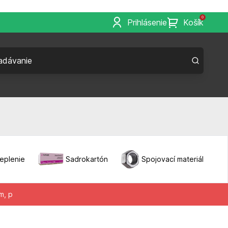
0
Prihlásenie
Košík
eplenie
Sadrokartón
Spojovací materiál
m, p