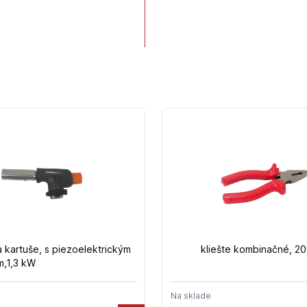
mm,
p
 kartuše, s piezoelektrickým
kliešte kombinačné, 2
m,1,3 kW
Na sklade