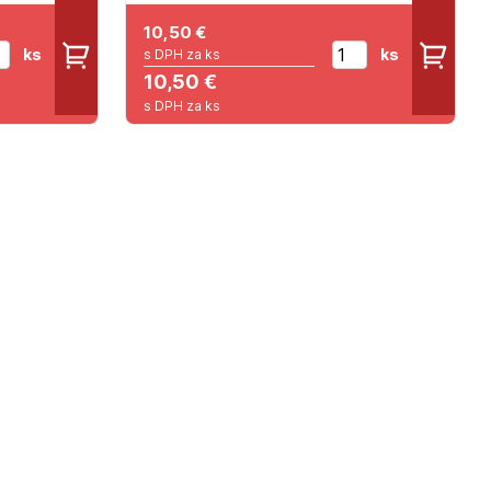
10,50
€
ks
ks
s DPH za ks
10,50 €
s DPH za ks