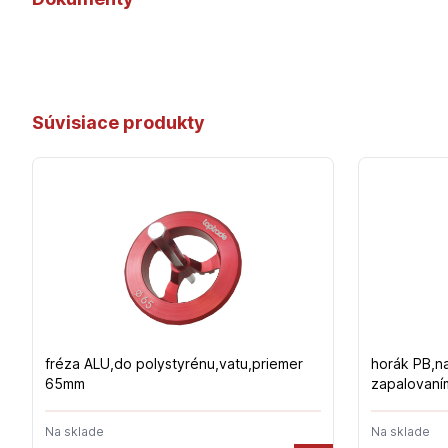
Súvisiace produkty
fréza ALU,do polystyrénu,vatu,priemer
horák PB,na
65mm
zapalovaní
Na sklade
Na sklade