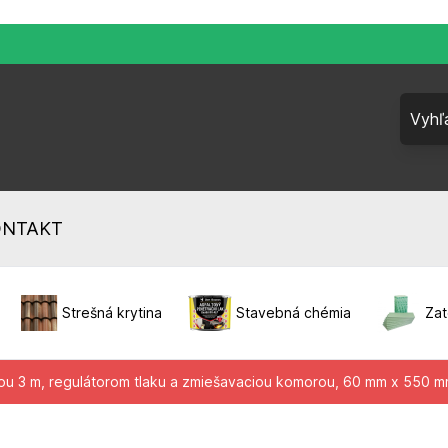
ONTAKT
Strešná krytina
Stavebná chémia
Zat
cou 3 m, regulátorom tlaku a zmiešavaciou komorou, 60 mm x 550 m