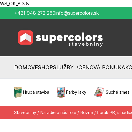
WS_OK_8.3.8
+421 948 272 269
info@supercolors.sk
›
DOMOV
ESHOP
SLUŽBY
CENOVÁ PONUKA
K
Hrubá stavba
Farby laky
Suché zmesi
Stavebniny /
Náradie a nástroje /
Rôzne /
horák PB, s hadi