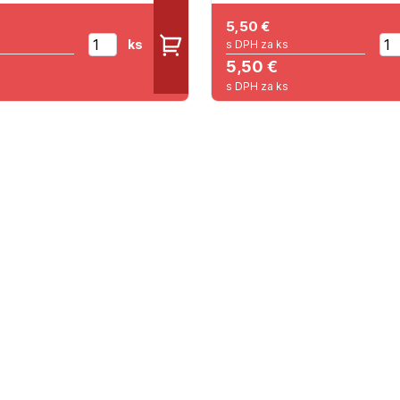
5,50
€
ks
s DPH za ks
5,50 €
s DPH za ks