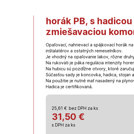
horák PB, s hadicou
zmiešavaciou komo
Opaľovací, nahrievací a spájkovací horák na
inštalatérov a ostatných remeselníkov.
Je vhodný na opaľovanie lakov, rôzne druhy
Na rukoväti je páka regulácia intenzity horen
Na hubicu sú pozdĺžne otvory, ktoré zaruču
Súčasťou sady je koncovka, hadica, stojan a
Na použitie je nutné mať nasadený na plyno
Hadica je certifikovaná.
25,61
€
bez DPH za ks
31,50 €
s DPH za ks