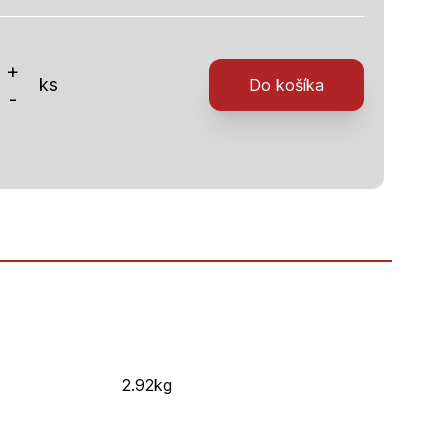
o
+
ks
Do košíka
-
rom
ciou
2.92kg