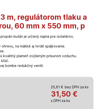
 3 m, regulátorom tlaku a
rou, 60 mm x 550 mm, p
 propán-bután je určený najmä pre izolatérov,
 ohrevu, na mäkké aj tvrdé spájkovanie.
ia.
jú kvalitný plameň zvýšeným prísunom vzduchu.
 kľúč.
vej bombe redukčný ventil.
25,61
€
bez DPH za ks
31,50
€
s DPH za ks