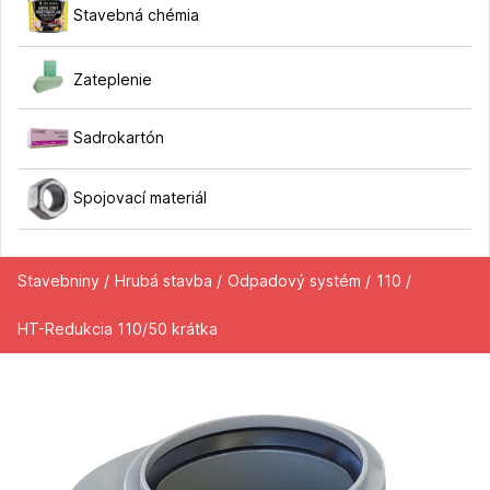
Stavebná chémia
Zateplenie
Sadrokartón
Spojovací materiál
Stavebniny /
Hrubá stavba /
Odpadový systém /
110 /
HT-Redukcia 110/50 krátka