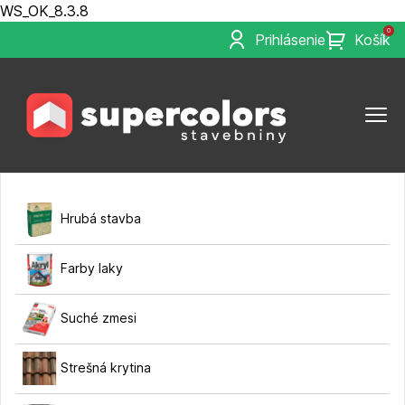
WS_OK_8.3.8
0
Prihlásenie
Košík
Hrubá stavba
Farby laky
Suché zmesi
Strešná krytina