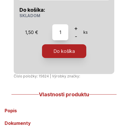
Do košíka:
SKLADOM
množstvo
+
1,50
€
ks
HT-
-
Redukcia
110/50
Do košíka
krátka
Číslo položky: 15624 | Výrobky značky:
Vlastnosti produktu
Popis
Dokumenty